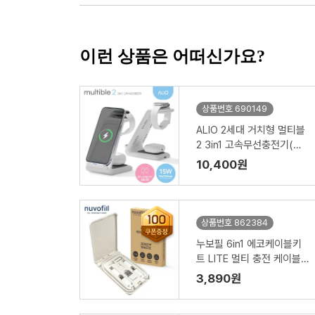
이런 상품은 어떠신가요?
상품번호 690149
ALIO 2세대 거치형 멀티블
2 3in1 고속무선충전기(워
치공용충전)
10,400원
상품번호 862384
누보필 6in1 에코케이블키
트 LITE 멀티 충전 케이블
세트
3,890원