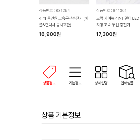
상품번호 : 831254
상품번호 : 841361
4in1 올인원 고속무선충전기 (애
모락 카이뉴 4IN1 멀티 LED
플&갤럭시 동시호환)
치형 고속 무선 충전기
16,900원
17,300원
상품정보
기본정보
상세설명
인쇄샘플
상품 기본정보