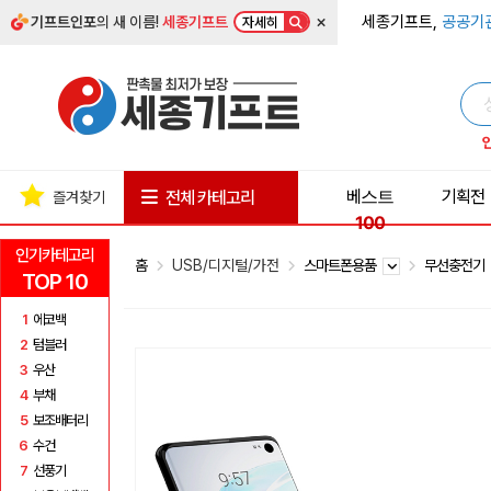
×
세종기프트,
공공기
기프트인포
의 새 이름!
세종기프트
자세히
베스트
기획전
전체 카테고리
즐겨찾기
100
인기카테고리
홈
USB/디지털/가전
스마트폰용품
무선충전기
TOP 10
1
에코백
2
텀블러
3
우산
4
부채
5
보조배터리
6
수건
7
선풍기