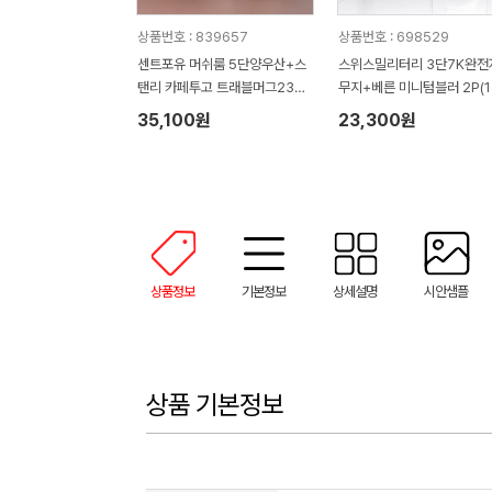
상품번호 : 839657
상품번호 : 698529
센트포유 머쉬룸 5단양우산+스
스위스밀리터리 3단7K완전
탠리 카페투고 트래블머그236
무지+베른 미니텀블러 2P(1
세트
ml) 세트
35,100원
23,300원
상품정보
기본정보
상세설명
시안샘플
상품 기본정보