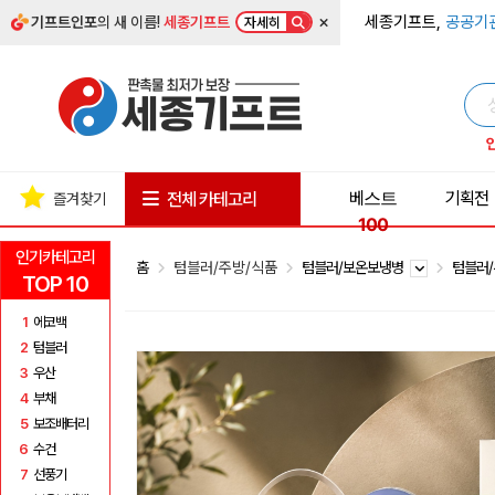
×
세종기프트,
공공기
기프트인포
의 새 이름!
세종기프트
자세히
베스트
기획전
전체 카테고리
즐겨찾기
100
인기카테고리
홈
텀블러/주방/식품
텀블러/보온보냉병
텀블러
TOP 10
1
에코백
2
텀블러
3
우산
4
부채
5
보조배터리
6
수건
7
선풍기