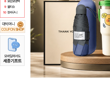
8
보온보냉백
9
물티슈
10
장바구니
대박머니
₩
COUPON
SHOP
모바일에서도
세종기프트