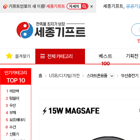
×
세종기프트,
공공기
기프트인포
의 새 이름!
세종기프트
자세히
베스트
기획전
전체 카테고리
즐겨찾기
100
인기카테고리
홈
USB/디지털/가전
스마트폰용품
무선충전기
TOP 10
1
에코백
2
텀블러
3
우산
4
부채
5
보조배터리
6
수건
7
선풍기