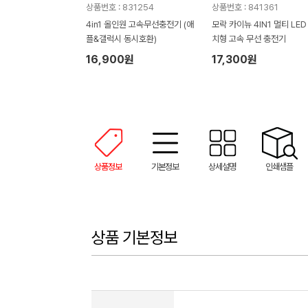
상품번호 : 831254
상품번호 : 841361
4in1 올인원 고속무선충전기 (애
모락 카이뉴 4IN1 멀티 LED
플&갤럭시 동시호환)
치형 고속 무선 충전기
16,900원
17,300원
상품정보
기본정보
상세설명
인쇄샘플
상품 기본정보