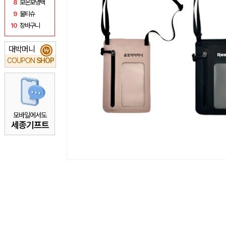
8
보온보냉백
9
물티슈
10
장바구니
대박머니
₩
COUPON
SHOP
모바일에서도
세종기프트