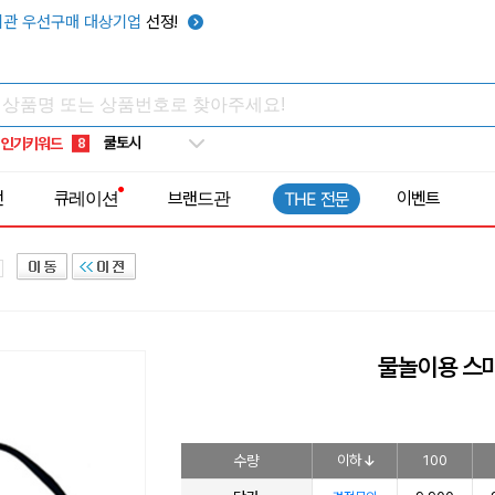
키캡
5
관 우선구매 대상기업
선정!
우산
6
텀블러
7
쿨토시
8
인기키워드
넥쿨러
9
타포린가방
10
전
큐레이션
브랜드관
이벤트
THE 전문
선풍기
1
물놀이용 스
수량
이하
100