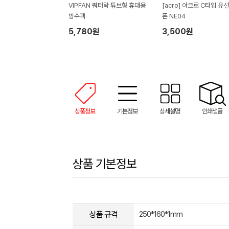
VIPFAN 쿼터락 튜브형 휴대용
[acro] 아크로 C타입 유
방수팩
폰 NE04
5,780원
3,500원
상품정보
기본정보
상세설명
인쇄샘플
상품 기본정보
상품 규격
250*160*1mm