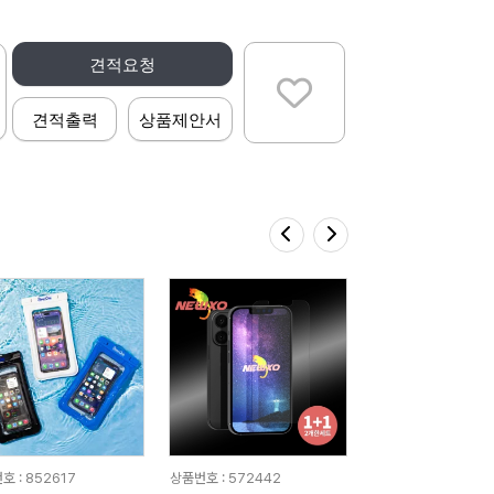
견적요청
견적출력
상품제안서
호 : 852617
상품번호 : 572442