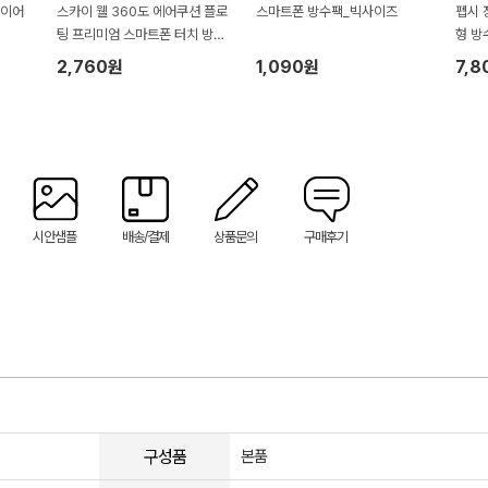
선이어
스카이 웰 360도 에어쿠션 플로
스마트폰 방수팩_빅사이즈
펩시 
팅 프리미엄 스마트폰 터치 방수
형 방
팩
2,760원
1,090원
7,8
시안샘플
배송/결제
상품문의
구매후기
구성품
본품