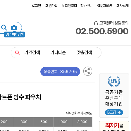
로그인
회원가입
비회원조회
장바구니
질문과답변
회사소개
고객센터 상담문의
02.500.5900
AI 이미지 검색
가격검색
가나다순
맞춤검색
856705
상품번호
공공기관
마트폰 방수 파우치
우선구매
대상기업
BEST →
단위: 원 부가세별도
200
300
500
1,000
3,000
최저가
를