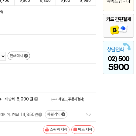
9,700
9,500
9,300
9,100
8,950
약속드립니다
이)
카드 간편결제
상담전화
인쇄예시
02) 500
5900
원
+
배송비
8,000
(부가세별도,주문시결제)
14,850
회원가입
대박머니적립
원
쇼핑백 제작
박스 제작