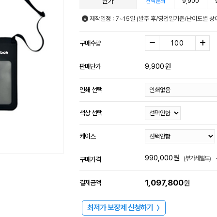
단가
9,900
견적문의
제작일정 : 7~15일 (발주 후/영업일기준/난이도별 상
구매수량
9,900
원
판매단가
인쇄 선택
색상 선택
케이스
990,000
원
(부가세별도)
구매가격
1,097,800
결제금액
원
최저가 보장제 신청하기
〉