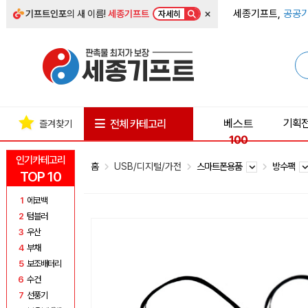
×
세종기프트,
공공기
기프트인포
의 새 이름!
세종기프트
자세히
베스트
기획
전체 카테고리
즐겨찾기
100
인기카테고리
홈
USB/디지털/가전
스마트폰용품
방수팩
TOP 10
1
에코백
2
텀블러
3
우산
4
부채
5
보조배터리
6
수건
7
선풍기