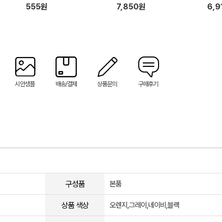
555원
7,850원
6,9
시안샘플
배송/결제
상품문의
구매후기
구성품
본품
상품 색상
오렌지,그레이,네이비,블랙