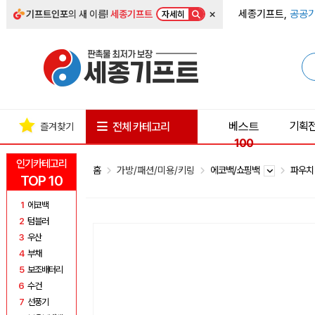
×
세종기프트,
공공기
기프트인포
의 새 이름!
세종기프트
자세히
베스트
기획
전체 카테고리
즐겨찾기
100
인기카테고리
홈
가방/패션/미용/키링
에코백/쇼핑백
파우
TOP 10
1
에코백
2
텀블러
3
우산
4
부채
5
보조배터리
6
수건
7
선풍기