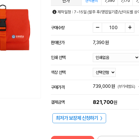
단가
7,390
7,170
7
견적문의
제작일정 : 7~15일 (발주 후/영업일기준/난이도별 상
구매수량
7,390
원
판매단가
인쇄 선택
색상 선택
739,000
원
(부가세별도)
구매가격
821,700
결제금액
원
최저가 보장제 신청하기
〉