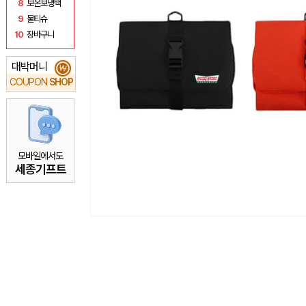
8
보온보냉백
9
물티슈
10
장바구니
대박머니
₩
COUPON
SHOP
모바일에서도
세종기프트