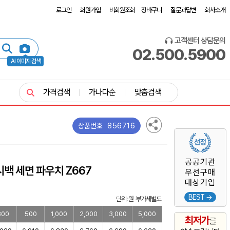
로그인
회원가입
비회원조회
장바구니
질문과답변
회사소개
고객센터 상담문의
02.500.5900
AI 이미지 검색
가격검색
가나다순
맞춤검색
856716
상품번호
공공기관
백 세면 파우치 Z667
우선구매
대상기업
BEST →
단위: 원 부가세별도
300
500
1,000
2,000
3,000
5,000
최저가
를