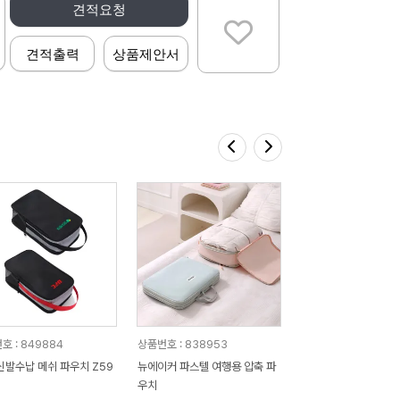
견적요청
견적출력
상품제안서
호 : 849884
상품번호 : 838953
신발수납 메쉬 파우치 Z59
뉴에이커 파스텔 여행용 압축 파
우치