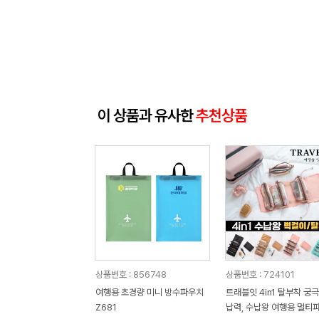
이 상품과 유사한
추천상품
상품번호 : 856748
상품번호 : 724101
여행용 초경량 미니 방수파우치
트래블잇 4in1 탈부착 궁극
Z681
납력, 수납왕 여행용 멀티