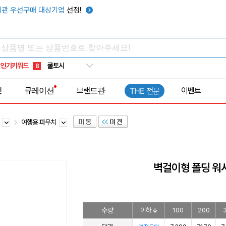
키캡
5
관 우선구매 대상기업
선정!
우산
6
텀블러
7
쿨토시
8
인기키워드
넥쿨러
9
타포린가방
10
전
큐레이션
브랜드관
이벤트
THE 전문
선풍기
1
치
여행용 파우치
벽걸이형 폴딩 워시
수량
이하
100
200