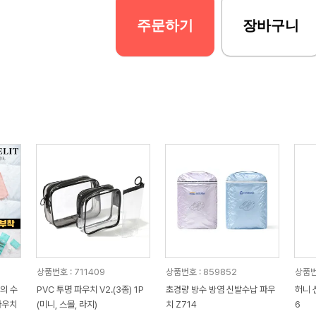
주문하기
장바구니
상품번호 : 711409
상품번호 : 859852
상품번
의 수
PVC 투명 파우치 V2.(3종) 1P
초경량 방수 방염 신발수납 파우
허니 
파우치
(미니, 스몰, 라지)
치 Z714
6