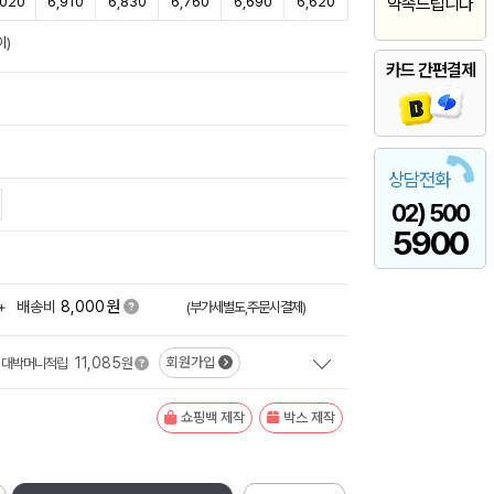
,020
6,910
6,830
6,760
6,690
6,620
약속드립니다
이)
카드 간편결제
상담전화
02) 500
5900
원
+
배송비
8,000
(부가세별도,주문시결제)
11,085
회원가입
대박머니적립
원
쇼핑백 제작
박스 제작