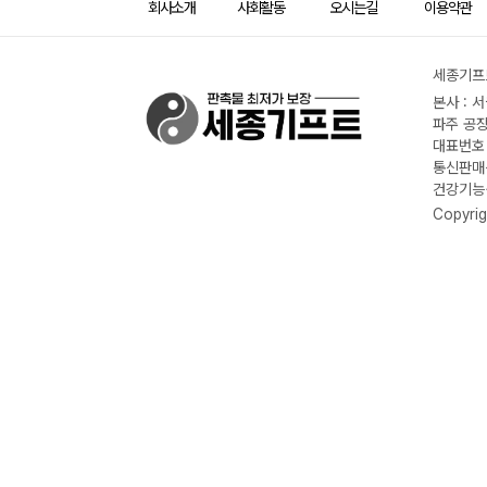
회사소개
사회활동
오시는길
이용약관
세종기프트
본사 : 
파주 공장
대표번호 :
통신판매신
건강기능식
Copyrig