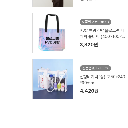
상품번호 599673
PVC 투명가방 홀로그램 비
치백 숄더백 (400x100x3
00mm) HB06
3,320원
상품번호 171573
신형비치백(중) (350*240
*90mm)
4,420원