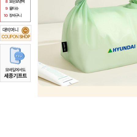
8
보온보냉백
9
물티슈
10
장바구니
대박머니
₩
COUPON
SHOP
모바일에서도
세종기프트