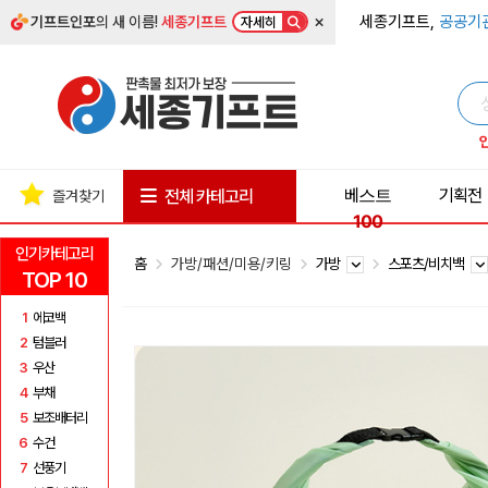
×
세종기프트,
공공기
기프트인포
의 새 이름!
세종기프트
자세히
베스트
기획전
전체 카테고리
즐겨찾기
100
인기카테고리
홈
가방/패션/미용/키링
가방
스포츠/비치백
TOP 10
1
에코백
2
텀블러
3
우산
4
부채
5
보조배터리
6
수건
7
선풍기