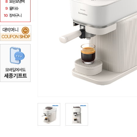
8
보온보냉백
9
물티슈
10
장바구니
대박머니
₩
COUPON
SHOP
모바일에서도
세종기프트