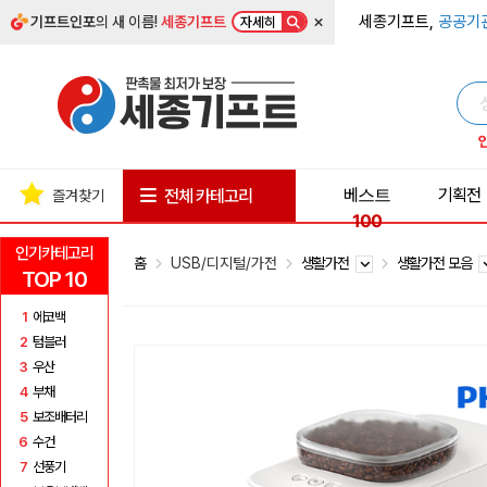
×
세종기프트,
공공기
기프트인포
의 새 이름!
세종기프트
자세히
베스트
기획전
전체 카테고리
즐겨찾기
100
인기카테고리
홈
USB/디지털/가전
생활가전
생활가전 모음
TOP 10
1
에코백
2
텀블러
3
우산
4
부채
5
보조배터리
6
수건
7
선풍기