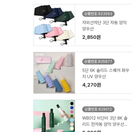
상품번호 823593
자외선차단 3단 자동 암막
양우산
2,850원
상품번호 835877
5단 6K 솔리드 스퀘어 파우
치 UV 양우산
4,270원
상품번호 829012
WB012 비단비 3단 8K 솔
리드 전자동 암막 양우산
(인쇄/케이스포함)