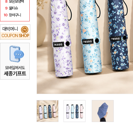
8
보온보냉백
9
물티슈
10
장바구니
대박머니
₩
COUPON
SHOP
모바일에서도
세종기프트