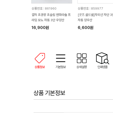
상품번호 : 861960
상품번호 : 859977
걸작 초경량 초슬림 맨파라솔 프
[굿즈 골드넬]자외선 차단 3
라임 모노 자동 3단 우양산
자동 양우산
16,900원
6,600원
상품정보
기본정보
상세설명
인쇄샘플
상품 기본정보