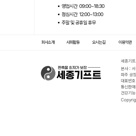
영업시간 09:00~18:30
점심시간 12:00~13:00
주말 및 공휴일 휴무
회사소개
사회활동
오시는길
이용약관
세종기프트
본사 : 
파주 공장
대표번호 :
통신판매신
건강기능식
Copyrig