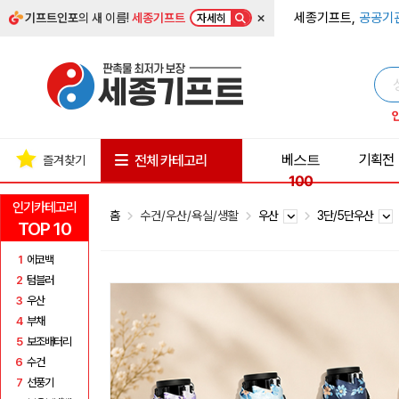
×
세종기프트,
공공기
기프트인포
의 새 이름!
세종기프트
자세히
베스트
기획전
전체 카테고리
즐겨찾기
100
인기카테고리
홈
수건/우산/욕실/생활
우산
3단/5단우산
TOP 10
1
에코백
2
텀블러
3
우산
4
부채
5
보조배터리
6
수건
7
선풍기