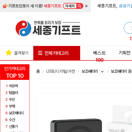
×
세종기프트,
공공기
기프트인포
의 새 이름!
세종기프트
자세히
베스트
기획전
전체 카테고리
즐겨찾기
100
인기카테고리
홈
USB/디지털/가전
보조배터리
보조배터리 중
TOP 10
1
에코백
2
텀블러
3
우산
4
부채
5
보조배터리
6
수건
7
선풍기