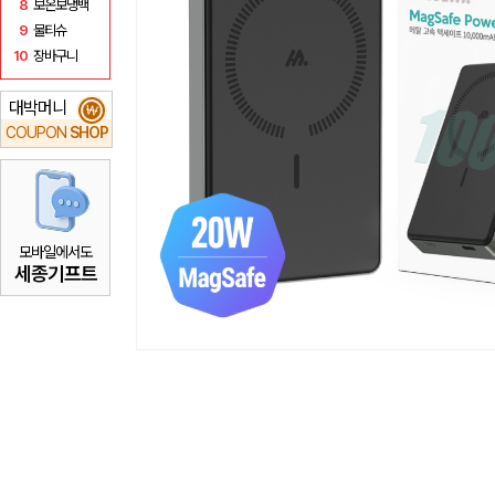
8
보온보냉백
9
물티슈
10
장바구니
대박머니
₩
COUPON
SHOP
모바일에서도
세종기프트