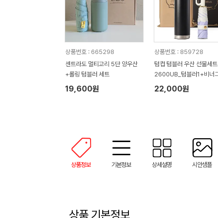
상품번호 : 665298
상품번호 : 859728
센트라도 멀티고리 5단 양우산
텀컵 텀블러 우산 선물세트(
+롤링 텀블러 세트
2600UB_텀블러1+비너
니우산1)
19,600원
22,000원
상품정보
기본정보
상세설명
시안샘플
상품 기본정보