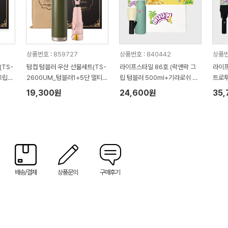
상품번호 : 859727
상품번호 : 840442
상품번
TS-
텀컵 텀블러 우산 선물세트(TS-
라이프스타일 86호 (락앤락 그
라이프
그립미
2600UM_텀블러1+5단 멀티고
립 텀블러 500ml+기라로쉬 3
트로투
리 미니우산1)
단 58 빅 솔리드 암막 전자동우
로커다
19,300원
24,600원
35
산)
자동우
배송/결제
상품문의
구매후기