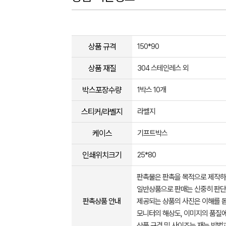
상품 규격
150*90
상품 재질
304 스테인레스 외
박스포장수량
1박스 10개
스티커/라벨지
라벨지
케이스
기프트박스
인쇄위치크기
25*80
판촉물은 판촉을 목적으로 제작하
일반상품으로 판매는 신중히 판단
판촉상품 안내
제공되는 상품의 사진은 이해를 
모니터의 해상도, 이미지의 품질에
상품 규격 및 사이즈는 재는 방법