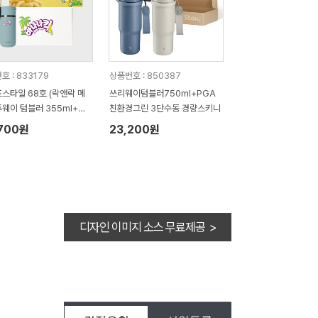
호 : 833179
상품번호 : 850387
스타일 68호 (락앤락 메
쓰리웨이텀블러750ml+PGA
웨이 텀블러 355ml+크
친환경그린 3단수동 경량스키니
일 3단 암막 거꾸로 완전
,700원
23,200원
산)
디자인 이미지 소스 무료제공 >