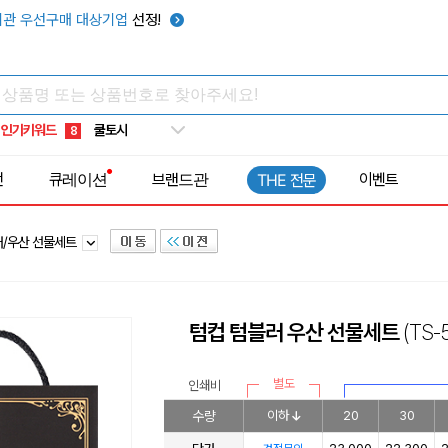
키캡
5
관 우선구매 대상기업
선정!
우산
6
텀블러
7
쿨토시
8
인기키워드
넥쿨러
9
타포린가방
10
전
큐레이션
브랜드관
이벤트
THE 전문
선풍기
1
러/우산 선물세트
텀컵 텀블러 우산 선물세트
(TS
별도
인쇄비
수량
이하
20
30