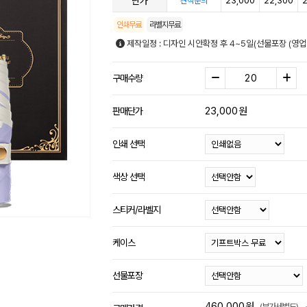
단가
23,000
22,300
2
견적문의
인쇄무료
라벨지무료
제작일정 : 디자인 시안확정 후 4~5일(선물포장 (영
구매수량
23,000
원
판매단가
인쇄 선택
색상 선택
스티커/라벨지
케이스
선물포장
460,000
원
(부가세별도)