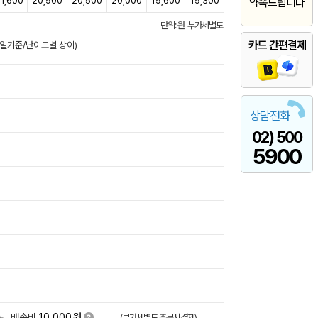
1,600
20,900
20,500
20,000
19,600
19,300
약속드립니다
단위: 원 부가세별도
카드 간편결제
업일기준/난이도별 상이)
상담전화
02) 500
5900
원
+
배송비
10,000
(부가세별도,주문시결제)