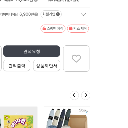
6,900
회원가입
대박머니적립
원
쇼핑백 제작
박스 제작
견적요청
견적출력
상품제안서