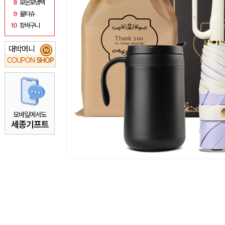
8
보온보냉백
9
물티슈
10
장바구니
대박머니
₩
COUPON
SHOP
모바일에서도
세종기프트