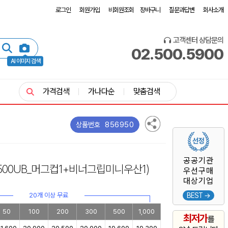
로그인
회원가입
비회원조회
장바구니
질문과답변
회사소개
고객센터 상담문의
02.500.5900
AI 이미지 검색
가격검색
가나다순
맞춤검색
856950
상품번호
공공기관
-500UB_머그컵1+비너그립미니우산1)
우선구매
대상기업
20개 이상 무료
BEST →
50
100
200
300
500
1,000
최저가
를