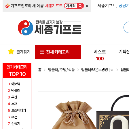
×
세종기프트,
공공기
기프트인포
의 새 이름!
세종기프트
자세히
베스트
기획
전체 카테고리
즐겨찾기
100
인기카테고리
홈
텀블러/주방/식품
텀블러/보온보냉병
텀블
TOP 10
1
에코백
2
텀블러
3
우산
4
부채
5
보조배터리
6
수건
7
선풍기