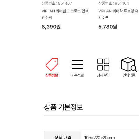
상품번호 : 851467
상품번호 : 851464
VIPFAN 쿼터쉴드 크로스 힙색
VIPFAN 쿼터락 튜브형 
방수팩
방수팩
8,390원
5,780원
상품정보
기본정보
상세설명
인쇄샘플
상품 기본정보
상품 규격
105×220×20mm