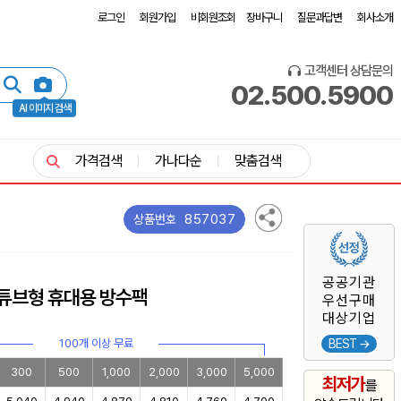
로그인
회원가입
비회원조회
장바구니
질문과답변
회사소개
고객센터 상담문의
02.500.5900
AI 이미지 검색
가격검색
가나다순
맞춤검색
857037
상품번호
공공기관
락튜브형 휴대용 방수팩
우선구매
대상기업
100개 이상 무료
BEST →
300
500
1,000
2,000
3,000
5,000
최저가
를