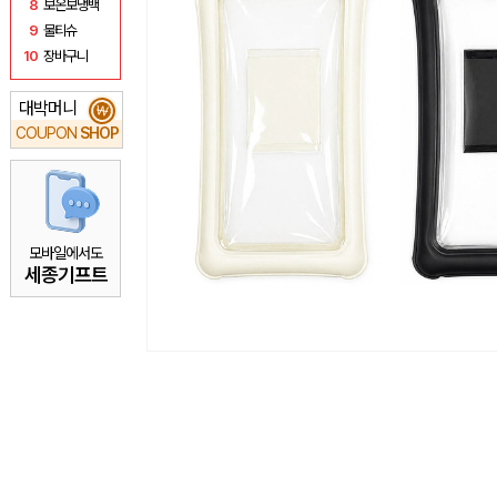
8
보온보냉백
9
물티슈
10
장바구니
대박머니
₩
COUPON
SHOP
모바일에서도
세종기프트