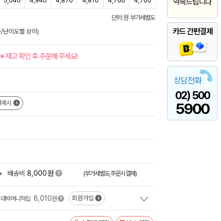
5,040
4,940
4,870
4,810
4,760
4,700
약속드립니다
단위: 원 부가세별도
카드 간편결제
준/난이도별 상이)
※ 재고 확인 후 주문해 주세요!
상담전화
02) 500
쇄예시
5900
원
+
배송비
8,000
(부가세별도,주문시결제)
8,010
회원가입
대박머니적립
원