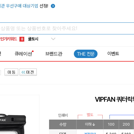
키캡
5
관 우선구매 대상기업
선정!
우산
6
텀블러
7
쿨토시
8
인기키워드
넥쿨러
9
타포린가방
10
전
큐레이션
브랜드관
이벤트
THE 전문
선풍기
1
VIPFAN 쿼터
별도
인쇄비
수량
이하
100
200