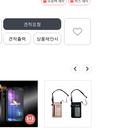
쇼핑백 제작
박스 제작
견적요청
견적출력
상품제안서