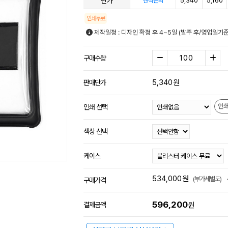
단가
5,340
5,160
견적문의
인쇄무료
제작일정 : 디자인 확정 후 4~5일 (발주 후/영업일기
구매수량
5,340
원
판매단가
인
인쇄 선택
색상 선택
케이스
534,000
원
(부가세별도)
구매가격
596,200
결제금액
원