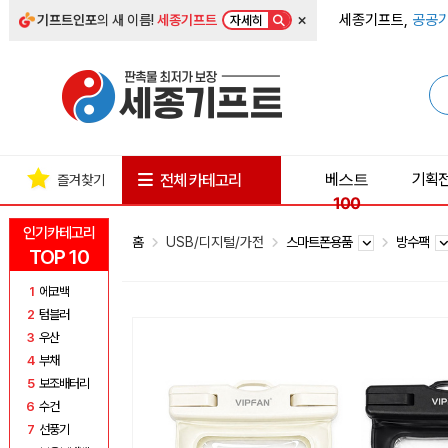
×
세종기프트,
공공기
기프트인포
의 새 이름!
세종기프트
자세히
베스트
기획
전체 카테고리
즐겨찾기
100
인기카테고리
홈
USB/디지털/가전
스마트폰용품
방수팩
TOP 10
1
에코백
2
텀블러
3
우산
4
부채
5
보조배터리
6
수건
7
선풍기