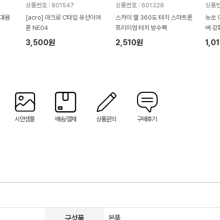
상품번호 : 801547
상품번호 : 601328
상품번
휴대용
[acro] 아크로 C타입 유선이어
스카이 웰 360도 터치 스마트폰
뉴쏘 
폰 NE04
프리미엄 터치 방수팩
버 강
세트
3,500원
2,510원
1,0
시안샘플
배송/결제
상품문의
구매후기
구성품
본품