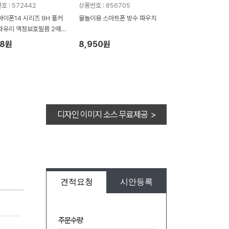
호 : 572442
상품번호 : 856705
아이폰14 시리즈 9H 풀커
물놀이용 스마트폰 방수 파우치
화유리 액정보호필름 2매 1
18원
8,950원
디자인 이미지 소스 무료제공 >
견적요청
시안등록
주문수량