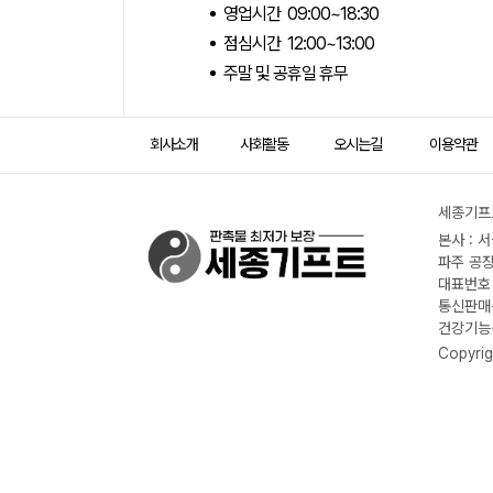
영업시간 09:00~18:30
점심시간 12:00~13:00
주말 및 공휴일 휴무
회사소개
사회활동
오시는길
이용약관
세종기프트
본사 : 
파주 공장
대표번호 :
통신판매신
건강기능식
Copyrig