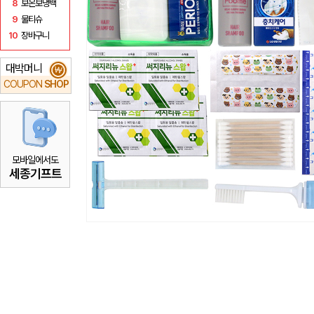
8
보온보냉백
9
물티슈
10
장바구니
대박머니
₩
COUPON
SHOP
모바일에서도
세종기프트