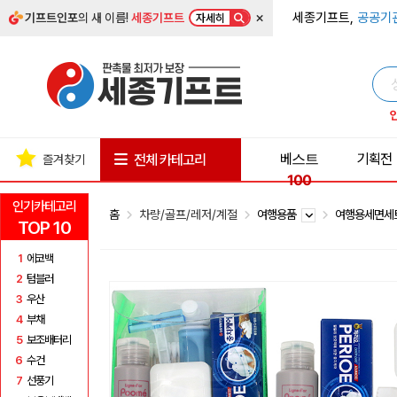
×
세종기프트,
공공기
기프트인포
의 새 이름!
세종기프트
자세히
베스트
기획전
전체 카테고리
즐겨찾기
100
인기카테고리
홈
차량/골프/레저/계절
여행용품
여행용세면
TOP 10
1
에코백
2
텀블러
3
우산
4
부채
5
보조배터리
6
수건
7
선풍기