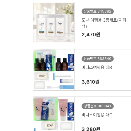
상품번호 845382
도브 여행용 3종세트(지퍼
백)
2,470원
상품번호 863840
비너스여행용 대B
3,610원
상품번호 863841
비너스여행용 대C
3,280원