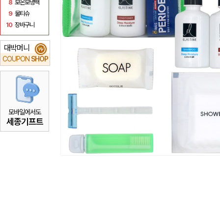
8
보온보냉백
9
물티슈
10
장바구니
대박머니
₩
COUPON
SHOP
모바일에서도
세종기프트