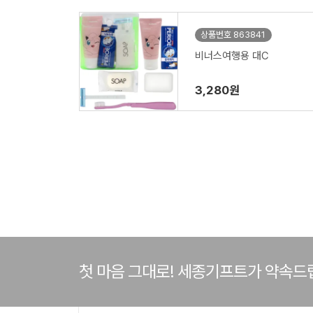
상품번호 863841
비너스여행용 대C
3,280원
첫 마음 그대로! 세종기프트가 약속드