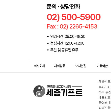
문의 · 상담전화
02) 500-5900
Fax : 02) 2265-4153
영업시간 09:00~18:30
점심시간 12:00~13:00
주말 및 공휴일 휴무
회사소개
사회활동
오시는길
이용약관
세종기프트
본사 : 
파주 공장
대표번호 :
통신판매신
건강기능식