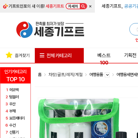
×
세종기프트,
공공기
기프트인포
의 새 이름!
세종기프트
자세히
베스트
기획전
전체 카테고리
즐겨찾기
100
인기카테고리
홈
차량/골프/레저/계절
여행용품
여행용세면
TOP 10
1
에코백
2
텀블러
3
우산
4
부채
5
보조배터리
6
수건
7
선풍기