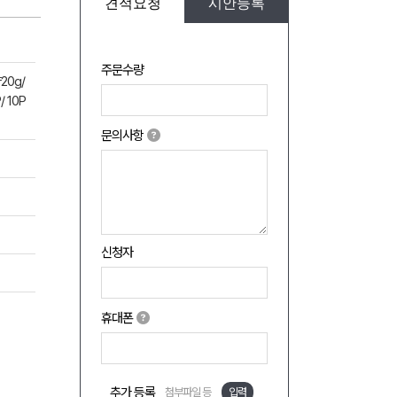
견적요청
시안등록
주문수량
20g/
 10P
문의사항
신청자
휴대폰
추가 등록
첨부파일 등
입력