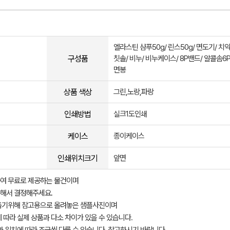
엘라스틴 샴푸50g/ 린스50g/ 면도기/ 치약
구성품
칫솔/ 비누/ 비누케이스/ 8P밴드/ 알콜솜6P/
면봉
상품 색상
그린,노랑,파랑
인쇄방법
실크1도인쇄
케이스
종이케이스
인쇄위치크기
앞면
여 무료로 제공하는 물건이며
해서 결정해주세요.
돕기위해 참고용으로 올려놓은 샘플사진이며
 따라 실제 상품과 다소 차이가 있을 수 있습니다.