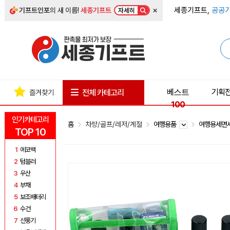
×
세종기프트,
공공기
기프트인포
의 새 이름!
세종기프트
자세히
베스트
기획
전체 카테고리
즐겨찾기
100
인기카테고리
홈
차량/골프/레저/계절
여행용품
여행용세면
TOP 10
1
에코백
2
텀블러
3
우산
4
부채
5
보조배터리
6
수건
7
선풍기