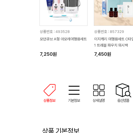
상품번호 : 493528
상품번호 : 857329
모던큐브 A형 아모레여행용세트
이지캐리 여행용세트 C타입 
1 트래블 파우치 워시백
7,250원
7,450원
상품정보
기본정보
상세설명
옵션샘플
상품 기본정보