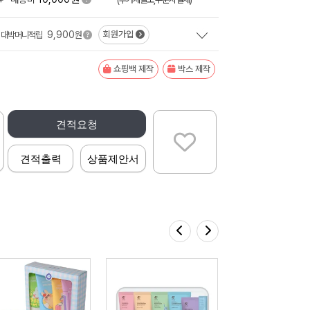
9,900
회원가입
대박머니적립
원
쇼핑백 제작
박스 제작
견적요청
견적출력
상품제안서