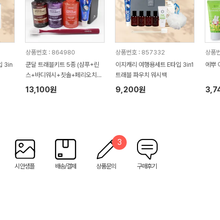
상품번호 : 864980
상품번호 : 857332
상품번
3in
쿤달 트래블키트 5종 (샴푸+린
이지캐리 여행용세트 E타입 3in1
에뿌 
스+바디워시+칫솔+페리오치약)
트래블 파우치 워시백
Type1
13,100원
9,200원
3,7
3
시안샘플
배송/결제
상품문의
구매후기