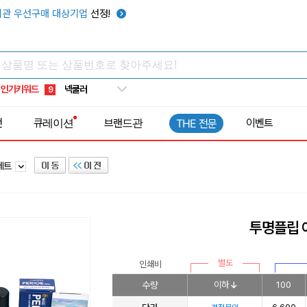
키캡
5
관 우선구매 대상기업
선정!
우산
6
텀블러
7
쿨토시
8
인기키워드
넥쿨러
9
타포린가방
10
전
큐레이션
브랜드관
이벤트
THE 전문
선풍기
1
세트
투명플립 
별도
인쇄비
수량
이하
100