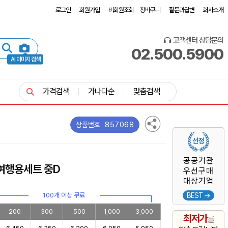
로그인
회원가입
비회원조회
장바구니
질문과답변
회사소개
고객센터 상담문의
02.500.5900
AI 이미지 검색
가격검색
가나다순
맞춤검색
857068
상품번호
공공기관
여행용세트 중D
우선구매
대상기업
100개 이상 무료
BEST →
200
300
500
1,000
3,000
최저가
를