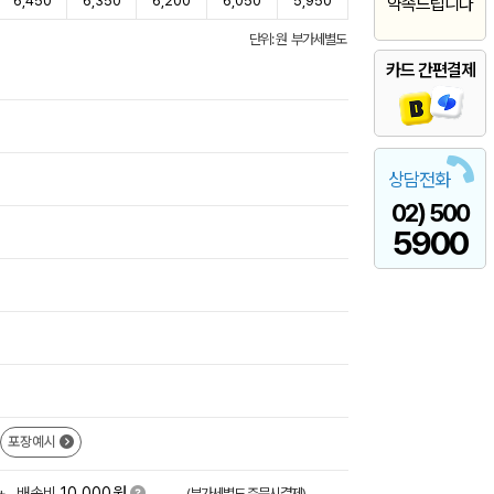
6,450
6,350
6,200
6,050
5,950
약속드립니다
단위: 원 부가세별도
카드 간편결제
상담전화
02) 500
5900
포장예시
원
+
배송비
10,000
(부가세별도,주문시결제)