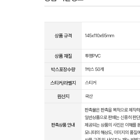
상품 규격
145x110x65mm
상품 재질
투명PVC
박스포장수량
1박스 50개
스티커/라벨지
스티커
원산지
국산
판촉물은 판촉을 목적으로 제작하
일반상품으로 판매는 신중히 판단
판촉상품 안내
제공되는 상품의 사진은 이해를 
모니터의 해상도, 이미지의 품질에