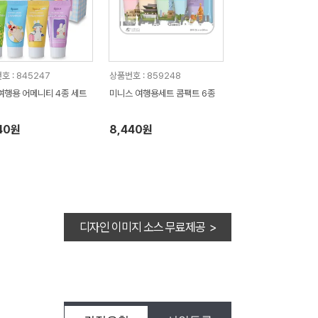
호 : 845247
상품번호 : 859248
여행용 어메니티 4종 세트
미니스 여행용세트 콤팩트 6종
40원
8,440원
디자인 이미지 소스 무료제공 >