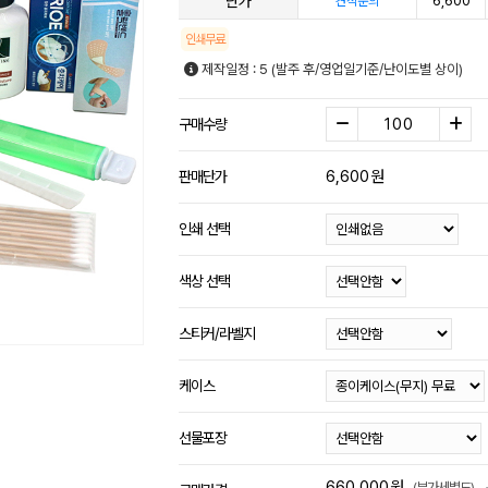
단가
6,600
견적문의
인쇄무료
제작일정 : 5 (발주 후/영업일기준/난이도별 상이)
구매수량
6,600
원
판매단가
인쇄 선택
색상 선택
스티커/라벨지
케이스
선물포장
660,000
원
(부가세별도)