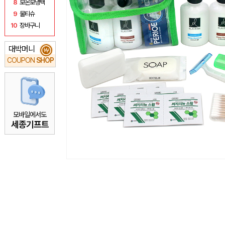
8
보온보냉백
9
물티슈
10
장바구니
대박머니
₩
COUPON
SHOP
모바일에서도
세종기프트