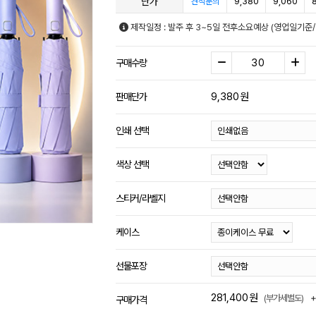
단가
9,380
9,060
견적문의
제작일정 : 발주 후 3~5일 전후소요예상 (영업일기준
구매수량
9,380
원
판매단가
인쇄 선택
색상 선택
스티커/라벨지
케이스
선물포장
281,400
원
(부가세별도)
구매가격