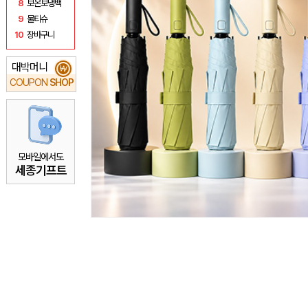
8
보온보냉백
9
물티슈
10
장바구니
대박머니
₩
COUPON
SHOP
모바일에서도
세종기프트