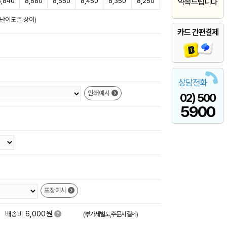
8,840
8,680
8,550
8,450
8,350
8,250
약속드립니다
/난이도별 상이)
카드 간편결제
상담전화
인쇄예시
02) 500
5900
포장예시
원
+
배송비
6,000
(부가세별도,주문시결제)