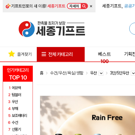
×
세종기프트,
공공기
기프트인포
의 새 이름!
세종기프트
자세히
베스트
기획
전체 카테고리
즐겨찾기
100
인기카테고리
홈
수건/우산/욕실/생활
우산
3단/5단우산
TOP 10
1
에코백
2
텀블러
3
우산
4
부채
5
보조배터리
6
수건
7
선풍기