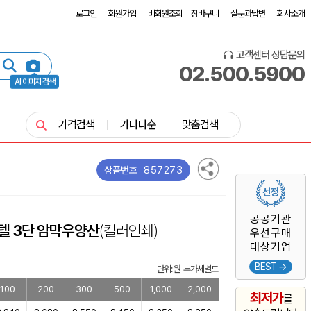
로그인
회원가입
비회원조회
장바구니
질문과답변
회사소개
고객센터 상담문의
02.500.5900
AI 이미지 검색
가격검색
가나다순
맞춤검색
857273
상품번호
공공기관
텔 3단 암막우양산
(컬러인쇄)
우선구매
대상기업
BEST →
단위: 원 부가세별도
100
200
300
500
1,000
2,000
최저가
를