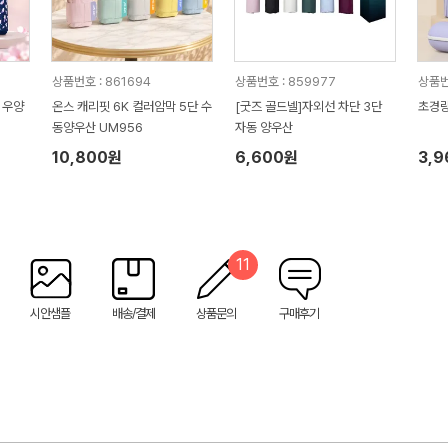
상품번호 : 861694
상품번호 : 859977
상품번
 우양
온스 캐리핏 6K 컬러암막 5단 수
[굿즈 골드넬]자외선 차단 3단
초경량
동양우산 UM956
자동 양우산
10,800원
6,600원
3,
11
시안샘플
배송/결제
상품문의
구매후기