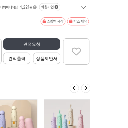
4,221
회원가입
대박머니적립
원
쇼핑백 제작
박스 제작
견적요청
견적출력
상품제안서