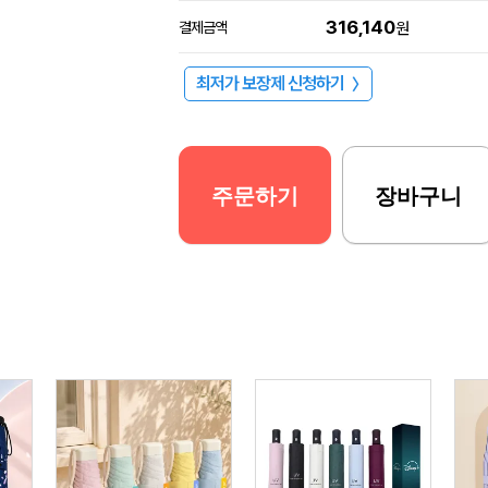
316,140
결제금액
원
최저가 보장제 신청하기
〉
주문하기
장바구니