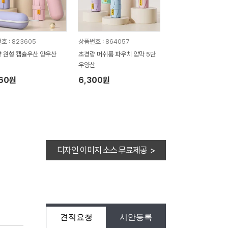
호 : 823605
상품번호 : 864057
 원형 캡슐우산 양우산
초경량 머쉬룸 파우치 암막 5단
우양산
960원
6,300원
디자인 이미지 소스 무료제공 >
견적요청
시안등록