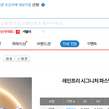
우산
6
관 우선구매 대상기업
선정!
텀블러
7
쿨토시
8
넥쿨러
9
인기키워드
타포린가방
10
선풍기
1
전
큐레이션
브랜드관
이벤트
THE 전문
레인프리 시그니처 파스
수량
이하
30
50