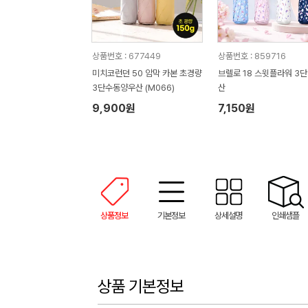
상품번호 : 677449
상품번호 : 859716
미치코런던 50 암막 카본 초경량
브렐로 18 스윗플라워 3단
3단수동양우산 (M066)
산
9,900원
7,150원
상품정보
기본정보
상세설명
인쇄샘플
상품 기본정보