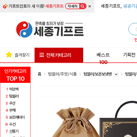
×
세종기프트,
공공기
기프트인포
의 새 이름!
세종기프트
자세히
베스트
기획전
전체 카테고리
즐겨찾기
100
인기카테고리
홈
텀블러/주방/식품
텀블러/보온보냉병
텀블러
TOP 10
1
에코백
2
텀블러
3
우산
4
부채
5
보조배터리
6
수건
7
선풍기