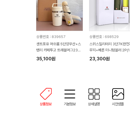
상품번호 : 839657
상품번호 : 698529
센트포유 머쉬룸 5단양우산+스
스위스밀리터리 3단7K완전
탠리 카페투고 트래블머그236
무지+베른 미니텀블러 2P(1
세트
ml) 세트
35,100원
23,300원
상품정보
기본정보
상세설명
시안샘플