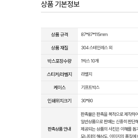
상품 기본정보
상품 규격
87*87*115mm
상품 재질
304 스테인레스 외
박스포장수량
1박스 10개
스티커/라벨지
라벨지
케이스
기프트박스
인쇄위치크기
30*80
판촉물은 판촉을 목적으로 제작하여
일반상품으로 판매는 신중히 판단해
판촉상품 안내
제공되는 상품의 사진은 이해를 
모니터의 해상도, 이미지의 품질에 