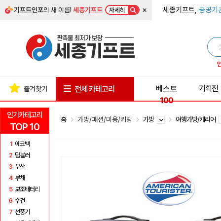
×
세종기프트,
공공기
기프트인포
의 새 이름!
세종기프트
자세히
베스트
기획전
전체 카테고리
즐겨찾기
100
인기카테고리
홈
가방/패션/미용/키링
가방
여행가방/캐리어
TOP 10
1
에코백
2
텀블러
3
우산
4
부채
5
보조배터리
6
수건
7
선풍기