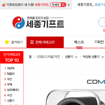
×
세종기프트,
공공기
기프트인포
의 새 이름!
세종기프트
자세히
베스트
기획전
전체 카테고리
즐겨찾기
100
인기카테고리
홈
USB/디지털/가전
선풍기
탁상용 선풍기
TOP 10
1
에코백
2
텀블러
3
우산
4
부채
5
보조배터리
6
수건
7
선풍기