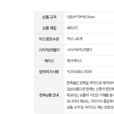
상품 규격
139.6*79*167.1mm
상품 재질
ABS,PC
박스포장수량
1박스 45개
스티커/라벨지
스티커부착,라벨지
케이스
종이케이스
법적허가사항
YU101484-21001
판촉물은 판촉을 목적으로 제작하여
일반상품으로 판매는 신중히 판단해
판촉상품 안내
제공되는 상품의 사진은 이해를 
모니터의 해상도, 이미지의 품질에 
상품 규격 및 사이즈는 재는 방법과