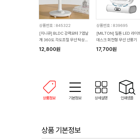
상품번호 : 845322
상품번호 : 839695
[지니큐] BLDC 강력모터 7엽날
[MILTON] 밀톤 LED 라이
개 360도 각도조절 무선 탁상용
데스크 회전형 무선 선풍기
미니선풍기 FN-760M (170m
12,800원
17,700원
m x 140mm x 270mm / 381
g)
상품정보
기본정보
상세설명
인쇄샘플
상품 기본정보