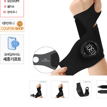
8
보온보냉백
9
물티슈
10
장바구니
대박머니
₩
COUPON
SHOP
모바일에서도
세종기프트