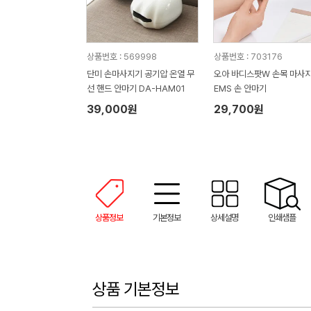
상품번호 : 569998
상품번호 : 703176
단미 손마사지기 공기압 온열 무
오아 바디스팟W 손목 마사
선 핸드 안마기 DA-HAM01
EMS 손 안마기
39,000원
29,700원
상품정보
기본정보
상세설명
인쇄샘플
상품 기본정보