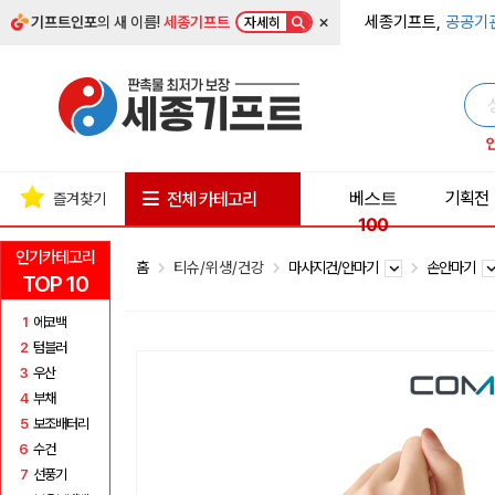
×
세종기프트,
공공기
기프트인포
의 새 이름!
세종기프트
자세히
베스트
기획전
전체 카테고리
즐겨찾기
100
인기카테고리
홈
티슈/위생/건강
마사지건/안마기
손안마기
TOP 10
1
에코백
2
텀블러
3
우산
4
부채
5
보조배터리
6
수건
7
선풍기