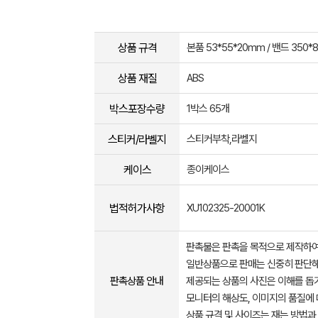
상품 규격
본품 53*55*20mm / 밴드 350*
상품 재질
ABS
박스포장수량
1박스 65개
스티커/라벨지
스티커부착,라벨지
케이스
종이케이스
법적허가사항
XU102325-20001K
판촉물은 판촉을 목적으로 제작하여
일반상품으로 판매는 신중히 판단해
판촉상품 안내
제공되는 상품의 사진은 이해를 
모니터의 해상도, 이미지의 품질에 
상품 규격 및 사이즈는 재는 방법과