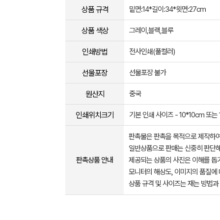
상품 규격
밑면:14*길이:34*윗면:27cm
상품 색상
그레이,블랙,블루
인쇄방법
전사인쇄(풀컬러)
선물포장
선물포장 불가
원산지
중국
인쇄위치크기
기본 인쇄 사이즈 - 10*10cm 또는 
판촉물은 판촉을 목적으로 제작하여
일반상품으로 판매는 신중히 판단해
판촉상품 안내
제공되는 상품의 사진은 이해를 
모니터의 해상도, 이미지의 품질에 
상품 규격 및 사이즈는 재는 방법과