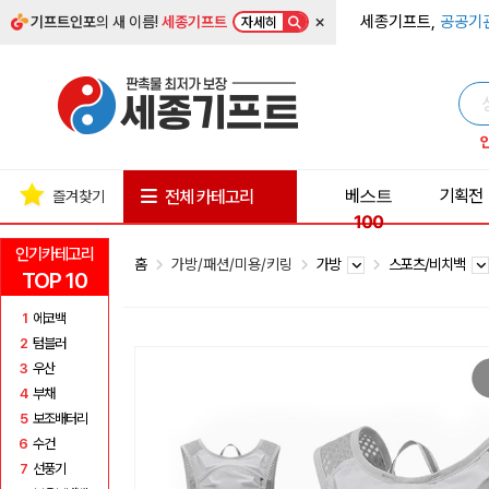
×
세종기프트,
공공기
기프트인포
의 새 이름!
세종기프트
자세히
베스트
기획전
전체 카테고리
즐겨찾기
100
인기카테고리
홈
가방/패션/미용/키링
가방
스포츠/비치백
TOP 10
1
에코백
2
텀블러
3
우산
4
부채
5
보조배터리
6
수건
7
선풍기