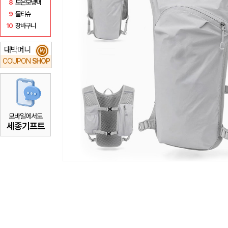
8
보온보냉백
9
물티슈
10
장바구니
대박머니
₩
COUPON
SHOP
모바일에서도
세종기프트