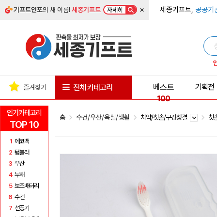
×
세종기프트,
공공기
기프트인포
의 새 이름!
세종기프트
자세히
베스트
기획전
전체 카테고리
즐겨찾기
100
인기카테고리
홈
수건/우산/욕실/생활
치약/칫솔/구강청결
칫
TOP 10
1
에코백
2
텀블러
3
우산
4
부채
5
보조배터리
6
수건
7
선풍기