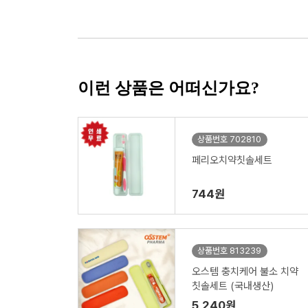
이런 상품은 어떠신가요?
상품번호 702810
페리오치약칫솔세트
744원
상품번호 813239
오스템 충치케어 불소 치약
칫솔세트 (국내생산)
5,240원