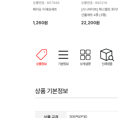
상품번호 : 857946
상품번호 : 860216
페리오 미세모세트
[시니바이트] 파스텔핏 프리
선물세트 4종 (3형)
1,260원
22,200원
상품정보
기본정보
상세설명
인쇄샘플
상품 기본정보
상품 규격
205*50*30