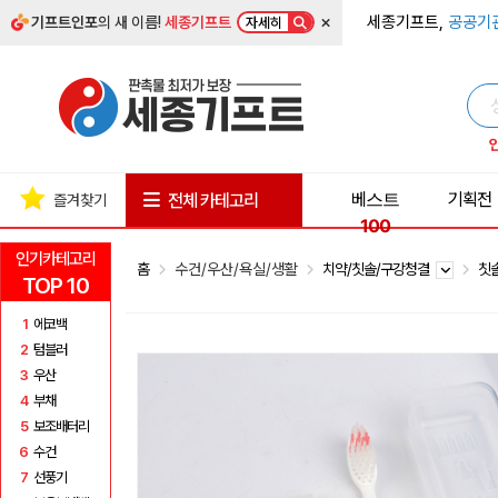
×
세종기프트,
공공기
기프트인포
의 새 이름!
세종기프트
자세히
베스트
기획전
전체 카테고리
즐겨찾기
100
인기카테고리
홈
수건/우산/욕실/생활
치약/칫솔/구강청결
칫
TOP 10
1
에코백
2
텀블러
3
우산
4
부채
5
보조배터리
6
수건
7
선풍기