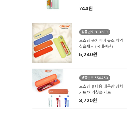
744원
상품번호 813239
오스템 충치케어 불소 치약
칫솔세트 (국내생산)
5,240원
상품번호 650453
오스템 휴대용 대용량 양치
키트/치약칫솔 세트
3,720원