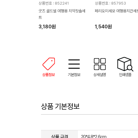
상품번호 : 852241
상품번호 : 857953
굿즈 골드넬 여행용 치약칫솔세
페리오미세모 여행용치간세
트
3,180원
1,540원
상품정보
기본정보
상세설명
인쇄샘플
상품 기본정보
상품 규격
20*4.8*2.6cm