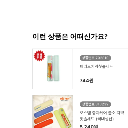
이런 상품은 어떠신가요?
상품번호 702810
페리오치약칫솔세트
744원
상품번호 813239
오스템 충치케어 불소 치약
칫솔세트 (국내생산)
5,240원