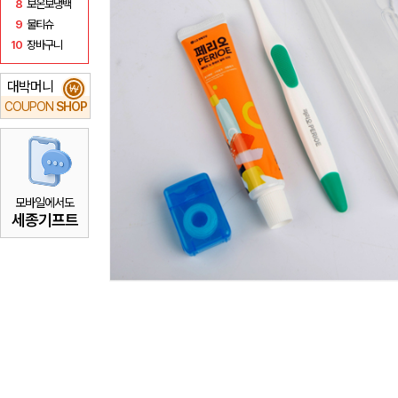
8
보온보냉백
9
물티슈
10
장바구니
대박머니
₩
COUPON
SHOP
모바일에서도
세종기프트