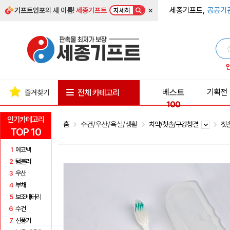
×
세종기프트,
공공기
기프트인포
의 새 이름!
세종기프트
자세히
베스트
기획전
전체 카테고리
즐겨찾기
100
인기카테고리
홈
수건/우산/욕실/생활
치약/칫솔/구강청결
칫
TOP 10
1
에코백
2
텀블러
3
우산
4
부채
5
보조배터리
6
수건
7
선풍기