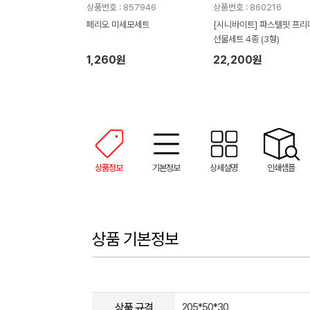
상품번호 : 857946
상품번호 : 860216
페리오 미세모세트
[시니바이트] 파스텔핏 프리
선물세트 4종 (3형)
1,260원
22,200원
상품정보
기본정보
상세설명
인쇄샘플
상품 기본정보
상품 규격
205*50*30