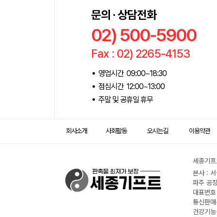
문의 · 상담전화
02) 500-5900
Fax : 02) 2265-4153
영업시간 09:00~18:30
점심시간 12:00~13:00
주말 및 공휴일 휴무
회사소개
사회활동
오시는길
이용약관
세종기프트
본사 : 
파주 공장
대표번호 :
통신판매신
건강기능식