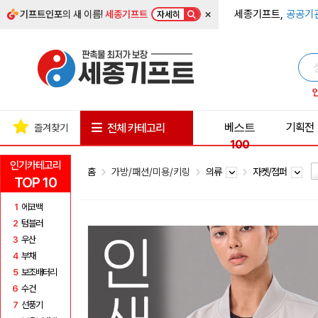
×
세종기프트,
공공기
기프트인포
의 새 이름!
세종기프트
자세히
베스트
기획전
전체 카테고리
즐겨찾기
100
인기카테고리
홈
가방/패션/미용/키링
의류
자켓/점퍼
TOP 10
1
에코백
2
텀블러
3
우산
4
부채
5
보조배터리
6
수건
7
선풍기