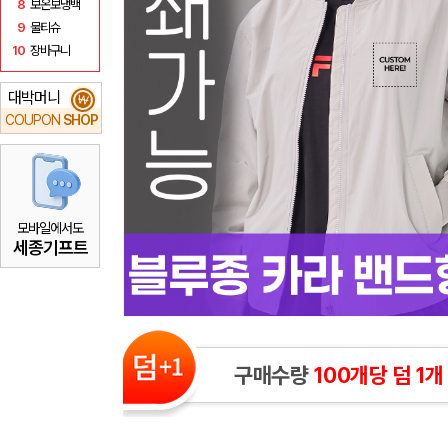
8
보온보냉백
9
물티슈
10
장바구니
대박머니
₩
COUPON
SHOP
모바일에서도
세종기프트
구매수량
100개당 덤 1개