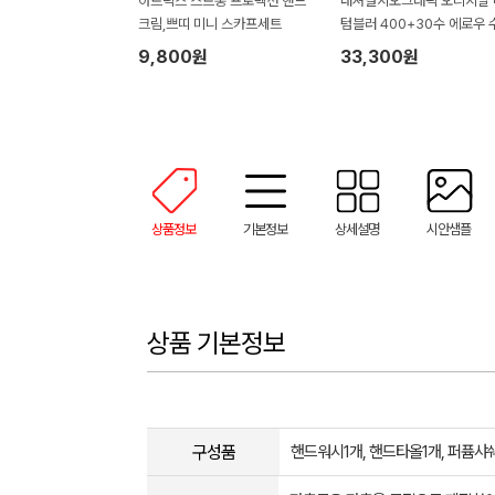
아트릭스 스트롱 프로텍션 핸드
내셔널지오그래픽 오리지날 
크림,쁘띠 미니 스카프세트
텀블러 400+30수 에로우 
타올 텀블러세트 NL08
9,800원
33,300원
상품정보
기본정보
상세설명
시안샘플
상품 기본정보
구성품
핸드워시1개, 핸드타올1개, 퍼퓸샤