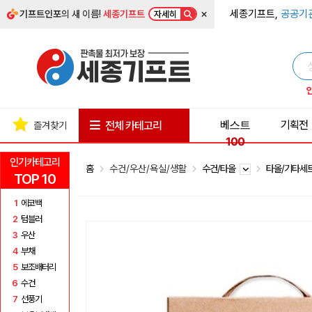
×
세종기프트,
공공기
기프트인포
의 새 이름!
세종기프트
자세히
베스트
기획전
전체 카테고리
즐겨찾기
100
인기카테고리
홈
수건/우산/욕실/생활
수건/타올
타올/기타세
TOP 10
1
에코백
2
텀블러
3
우산
4
부채
5
보조배터리
6
수건
7
선풍기