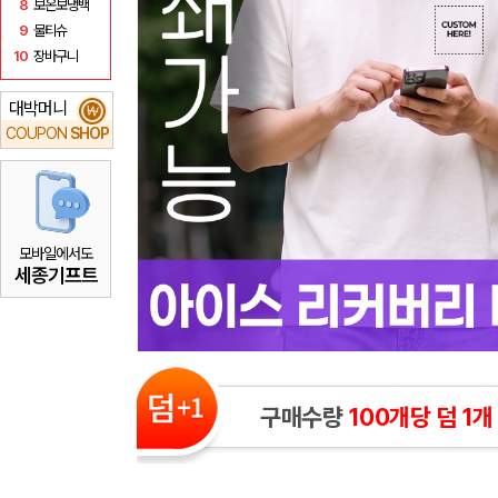
8
보온보냉백
9
물티슈
10
장바구니
대박머니
₩
COUPON
SHOP
모바일에서도
세종기프트
구매수량
100개당 덤 1개