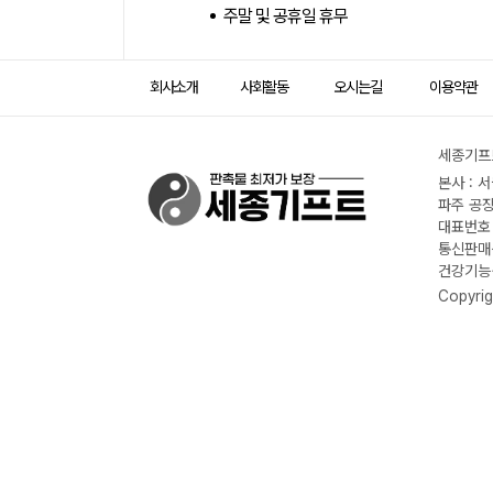
주말 및 공휴일 휴무
회사소개
사회활동
오시는길
이용약관
세종기프트
본사 : 
파주 공장
대표번호 :
통신판매신
건강기능식
Copyrig