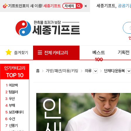
×
세종기프트,
공공기
기프트인포
의 새 이름!
세종기프트
자세히
베스트
기획전
전체 카테고리
즐겨찾기
100
인기카테고리
홈
가방/패션/미용/키링
의류
단체티/운동복
TOP 10
1
에코백
2
텀블러
3
우산
4
부채
5
보조배터리
6
수건
7
선풍기