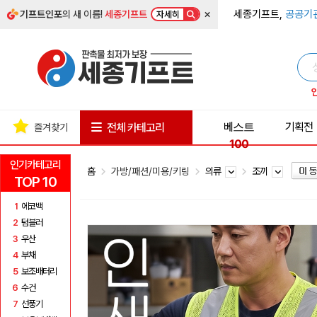
×
세종기프트,
공공기
기프트인포
의 새 이름!
세종기프트
자세히
베스트
기획전
전체 카테고리
즐겨찾기
100
인기카테고리
홈
가방/패션/미용/키링
의류
조끼
TOP 10
1
에코백
2
텀블러
3
우산
4
부채
5
보조배터리
6
수건
7
선풍기