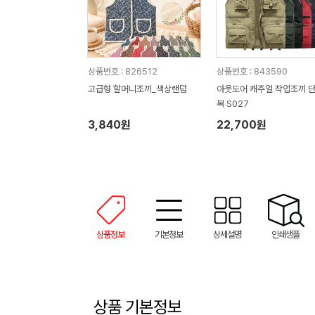
상품번호 : 826512
상품번호 : 843590
고급형 할머니조끼_색상랜덤
아웃도어 캐주얼 작업조끼 
복 S027
3,840원
22,700원
상품정보
기본정보
상세설명
인쇄샘플
상품 기본정보