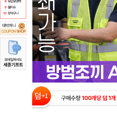
8
보온보냉백
9
물티슈
10
장바구니
대박머니
₩
COUPON
SHOP
모바일에서도
세종기프트
구매수량
100개당 덤 1개