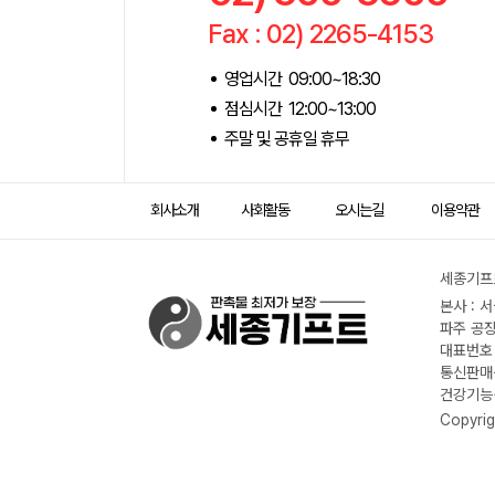
Fax : 02) 2265-4153
영업시간 09:00~18:30
점심시간 12:00~13:00
주말 및 공휴일 휴무
회사소개
사회활동
오시는길
이용약관
세종기프트
본사 : 
파주 공장
대표번호 :
통신판매신
건강기능식
Copyrig