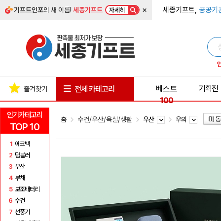
×
세종기프트,
공공기
기프트인포
의 새 이름!
세종기프트
자세히
베스트
기획전
전체 카테고리
즐겨찾기
100
인기카테고리
홈
수건/우산/욕실/생활
우산
우의
TOP 10
1
에코백
2
텀블러
3
우산
4
부채
5
보조배터리
6
수건
7
선풍기