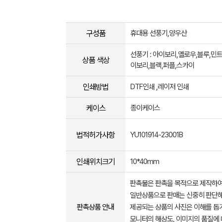
구성품
휴대용 선풍기,양우산
선풍기 : 아이보리,옐로우,블루,민트 
상품 색상
이보리,블랙,퍼플,스카이
인쇄방법
DTF인쇄 ,레이저 인쇄
케이스
종이케이스
법적허가사항
YU101914-23001B
인쇄위치크기
10*40mm
판촉물은 판촉을 목적으로 제작하여
일반상품으로 판매는 신중히 판단해
판촉상품 안내
제공되는 상품의 사진은 이해를 
모니터의 해상도, 이미지의 품질에 