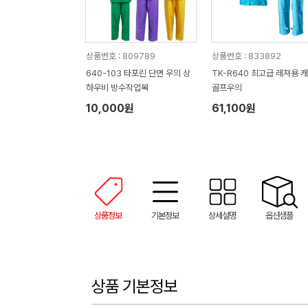
상품번호 : 809789
상품번호 : 833892
640-103 타포린 단면 우의 상
TK-R640 최고급 레져용 캐
하우비 방수작업복
골프우의
10,000원
61,100원
상품정보
기본정보
상세설명
옵션샘플
상품 기본정보