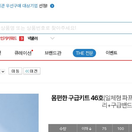
키캡
5
관 우선구매 대상기업
선정!
우산
6
텀블러
7
쿨토시
8
인기키워드
넥쿨러
9
타포린가방
10
전
큐레이션
브랜드관
이벤트
THE 전문
선풍기
1
스
몸편한 구급키트 46호
(일체형 파
리+구급밴드
수량
이하
75
100