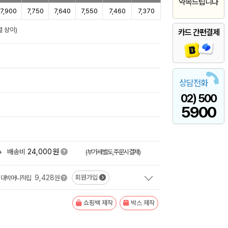
약속드립니다
7,900
7,750
7,640
7,550
7,460
7,370
별 상이)
카드 간편결제
상담전화
02) 500
5900
원
+
배송비
24,000
(부가세별도,주문시결제)
9,428
회원가입
대박머니적립
원
쇼핑백 제작
박스 제작