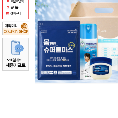
8
보온보냉백
9
물티슈
10
장바구니
대박머니
₩
COUPON
SHOP
모바일에서도
세종기프트