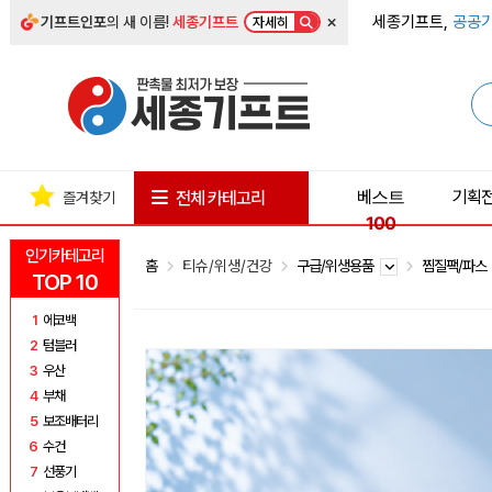
×
세종기프트,
공공기
기프트인포
의 새 이름!
세종기프트
자세히
베스트
기획
전체 카테고리
즐겨찾기
100
인기카테고리
홈
티슈/위생/건강
구급/위생용품
찜질팩/파
TOP 10
1
에코백
2
텀블러
3
우산
4
부채
5
보조배터리
6
수건
7
선풍기