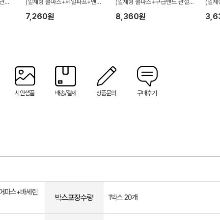
연고
(일체형 쿨파스+제일파프+멘소
(일체형 쿨파스+구급밴드 관절
(일체
관절고
래담 쿨 에어파스)
고급형14p+안티푸라민연고+바
포함 
7,260원
8,360원
3,
세린젤리)
시안샘플
배송/결제
상품문의
구매후기
에어파스+바세린
박스포장수량
1박스 20개