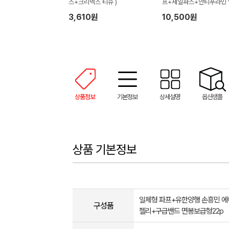
스+크리넥스 티슈 )
프+제일파스+안티푸라민 
+바세린 젤리+구급밴드 
3,610원
10,500원
급형14p)
상품정보
기본정보
상세설명
옵션샘플
상품 기본정보
일체형 파프+유한양행 손흥민 
구성품
젤리+구급밴드 면봉보급형22p