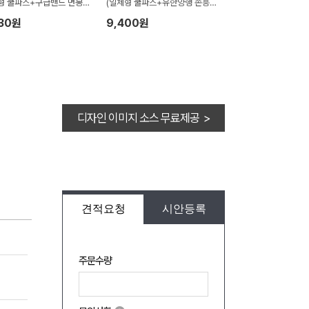
형 쿨파스+구급밴드 면봉
(일체형 쿨파스+유한양행 손흥
보급형22p)
민 에어파스+멘소래담 롤온연
630원
9,400원
고)
디자인 이미지 소스 무료제공 >
견적요청
시안등록
주문수량