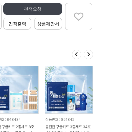
견적요청
견적출력
상품제안서
호 : 848434
상품번호 : 851842
 구급키트 2종세트 8호
몸편한 구급키트 3종세트 34호