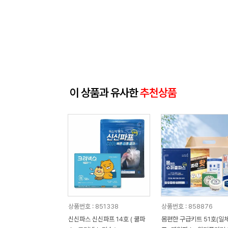
이 상품과 유사한
추천상품
상품번호 : 851338
상품번호 : 858876
신신파스 신신파프 14호 ( 쿨파
몸편한 구급키트 51호(일