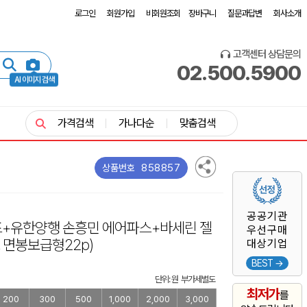
로그인
회원가입
비회원조회
장바구니
질문과답변
회사소개
고객센터 상담문의
02.500.5900
AI 이미지 검색
가격검색
가나다순
맞춤검색
858857
상품번호
공공기관
프+유한양행 손흥민 에어파스+바세린 젤
우선구매
 면봉보급형22p)
대상기업
BEST →
단위: 원 부가세별도
최저가
를
200
300
500
1,000
2,000
3,000