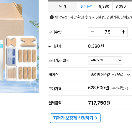
단가
8,380
8,090
견적문의
제작일정 : 시안 확정 후 3 ~ 5일 (영업일기준/난이도
구매수량
8,380
원
판매단가
스티커/라벨지
케이스
628,500
원
(부가세별도)
구매가격
717,750
결제금액
원
최저가 보장제 신청하기
〉