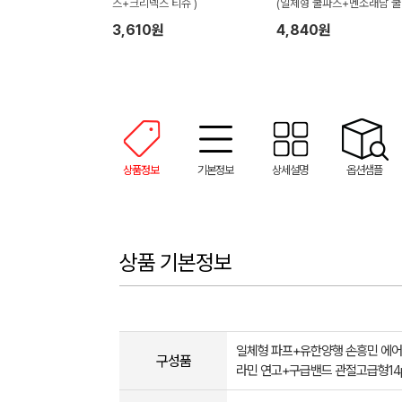
스+크리넥스 티슈 )
(일체형 쿨파스+멘소래담 쿨
어스프레이)
3,610원
4,840원
상품정보
기본정보
상세설명
옵션샘플
상품 기본정보
일체형 파프+유한양행 손흥민 에
구성품
라민 연고+구급밴드 관절고급형14