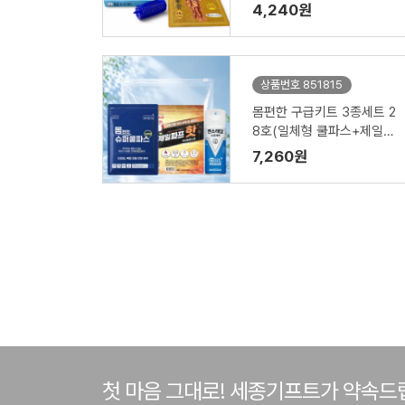
드.지압기)홍보.판촉
4,240원
상품번호 851815
몸편한 구급키트 3종세트 2
8호(일체형 쿨파스+제일파
프+멘소래담 쿨 에어파스)
7,260원
첫 마음 그대로! 세종기프트가 약속드