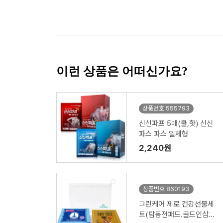
이런 상품은 어떠신가요?
상품번호 555793
신신파프 5매(쿨,핫) 신신
파스 파스 일체형
2,240원
상품번호 860193
그린케어 제로 건강선물세
트(탑동전패드.골드인삼패