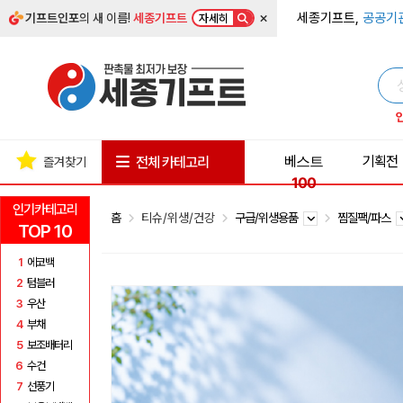
×
세종기프트,
공공기
기프트인포
의 새 이름!
세종기프트
자세히
베스트
기획전
전체 카테고리
즐겨찾기
100
인기카테고리
홈
티슈/위생/건강
구급/위생용품
찜질팩/파스
TOP 10
1
에코백
2
텀블러
3
우산
4
부채
5
보조배터리
6
수건
7
선풍기