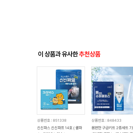
이 상품과 유사한
추천상품
상품번호 : 851338
상품번호 : 848433
신신파스 신신파프 14호 ( 쿨파
몸편한 구급키트 2종세트 7