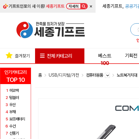
×
세종기프트,
공공기
기프트인포
의 새 이름!
세종기프트
자세히
베스트
기획전
전체 카테고리
즐겨찾기
100
인기카테고리
홈
USB/디지털/가전
컴퓨터용품
노트북거치대
TOP 10
1
에코백
2
텀블러
3
우산
4
부채
5
보조배터리
6
수건
7
선풍기