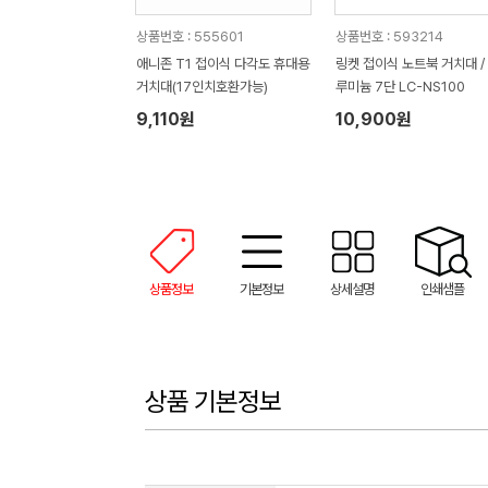
상품번호 : 555601
상품번호 : 593214
애니존 T1 접이식 다각도 휴대용
링켓 접이식 노트북 거치대 /
거치대(17인치호환가능)
루미늄 7단 LC-NS100
9,110원
10,900원
상품정보
기본정보
상세설명
인쇄샘플
상품 기본정보