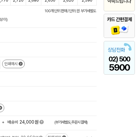
,770
2,720
2,680
2,650
2,620
2,590
약속드립니다
100개 단위 판매 / 단위: 원 부가세별도
카드 간편결제
상이)
상담전화
02) 500
인쇄예시
5900
원
+
배송비
24,000
(부가세별도,주문시결제)