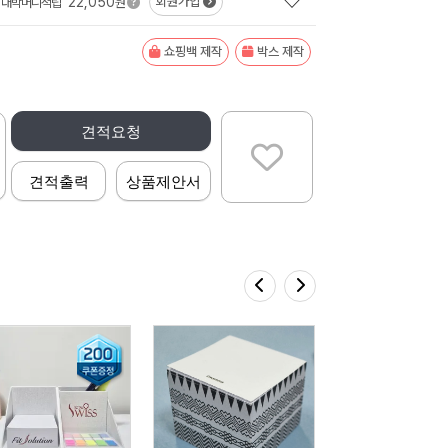
22,050
회원가입
대박머니적립
원
쇼핑백 제작
박스 제작
견적요청
견적출력
상품제안서