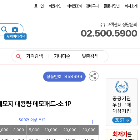
로그인
회원가입
비회원조회
장바구니
질문과답변
회사소개
고객센터 상담문의
02.500.5900
AI 이미지 검색
가격검색
가나다순
맞춤검색
858999
상품번호
공공기관
 메모지 대용량 메모패드-소 1P
우선구매
대상기업
500개 이상 무료
BEST →
,000
3,000
5,000
10,000
20,000
30,000
최저가
를