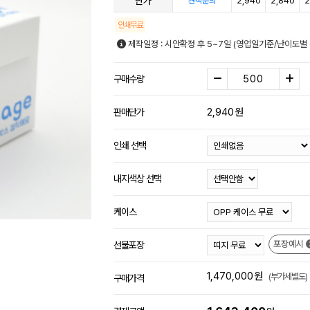
단가
2,940
2,840
2
견적문의
인쇄무료
제작일정 : 시안확정 후 5~7일 (영업일기준/난이도별 
구매수량
2,940
원
판매단가
인쇄 선택
내지색상 선택
케이스
포장예시
선물포장
1,470,000
원
(부가세별도)
구매가격