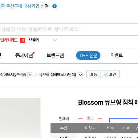
키캡
5
관 우선구매 대상기업
선정!
우산
6
텀블러
7
쿨토시
8
인기키워드
넥쿨러
9
타포린가방
10
전
큐레이션
브랜드관
이벤트
THE 전문
선풍기
1
착메모지(큐브형)
큐브형 점착메모지(단색)
Blossom 큐브형 점착
별도
인쇄비
수량
이하
500
1,000
2