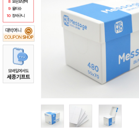
8
보온보냉백
9
물티슈
10
장바구니
대박머니
₩
COUPON
SHOP
모바일에서도
세종기프트