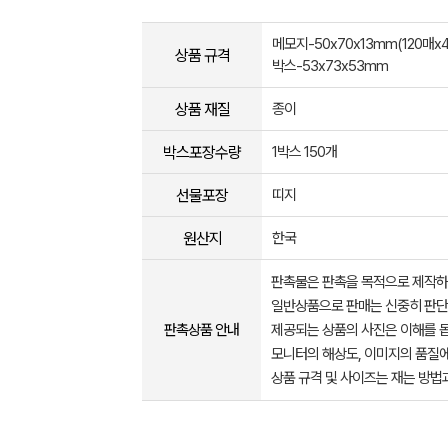
메모지-50x70x13mm(120매x4
상품 규격
박스-53x73x53mm
상품 재질
종이
박스포장수량
1박스 150개
선물포장
띠지
원산지
한국
판촉물은 판촉을 목적으로 제작하
일반상품으로 판매는 신중히 판단
판촉상품 안내
제공되는 상품의 사진은 이해를 
모니터의 해상도, 이미지의 품질에
상품 규격 및 사이즈는 재는 방법