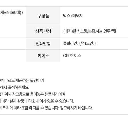
개=총480매) /
구성품
박스+메모지
상품 색상
(내지)흰색,노랑,분홍,하늘,연두 택1
인쇄방법
풀컬러인쇄,먹1도인쇄
케이스
OPP케이스
여 무료로 제공하는 물건이며
해서 결정해주세요.
돕기위해 참고용으로 올려놓은 샘플사진이며
 따라 실제 상품과 다소 차이가 있을 수 있습니다.
과 위치에 따라 조금씩 다를 수 있습니다. 참고하시기 바랍니다.