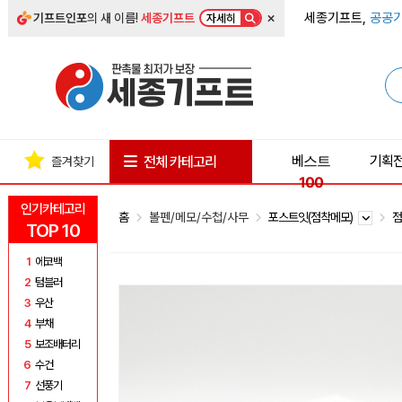
×
세종기프트,
공공기
기프트인포
의 새 이름!
세종기프트
자세히
베스트
기획
전체 카테고리
즐겨찾기
100
인기카테고리
홈
볼펜/메모/수첩/사무
포스트잇(점착메모)
점
TOP 10
1
에코백
2
텀블러
3
우산
4
부채
5
보조배터리
6
수건
7
선풍기