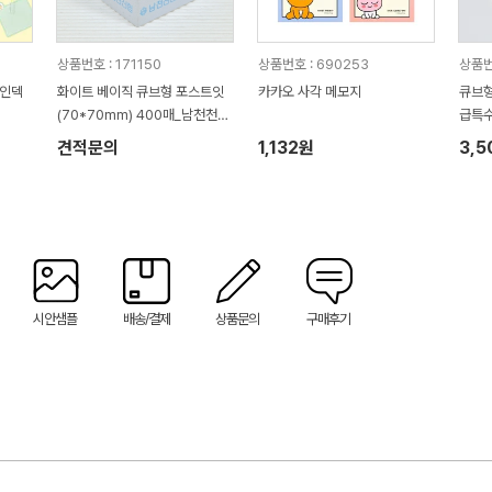
상품번호 : 171150
상품번호 : 690253
상품번
 인덱
화이트 베이직 큐브형 포스트잇
카카오 사각 메모지
큐브형
(70*70mm) 400매_남천천신
급특수
협
견적문의
1,132원
3,
시안샘플
배송/결제
상품문의
구매후기