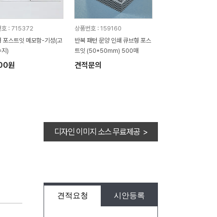
호 : 715372
상품번호 : 159160
 포스트잇 메모함-기성(고
반복 패턴 문양 인쇄 큐브형 포스
지)
트잇 (50*50mm) 500매
500원
견적문의
디자인 이미지 소스 무료제공 >
견적요청
시안등록