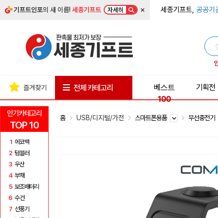
×
세종기프트,
공공기
기프트인포
의 새 이름!
세종기프트
자세히
베스트
기획전
전체 카테고리
즐겨찾기
100
인기카테고리
홈
USB/디지털/가전
스마트폰용품
무선충전기
TOP 10
1
에코백
2
텀블러
3
우산
4
부채
5
보조배터리
6
수건
7
선풍기