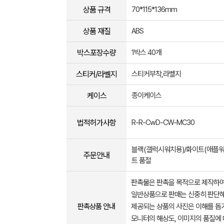
상품 규격
70*115*136mm
상품 재질
ABS
박스포장수량
1박스 40개
스티커/라벨지
스티커부착,라벨지
케이스
종이케이스
법적허가사항
R-R-CwD-CW-MC30
블랙(갤럭시워치용)/화이트(애플워
주문안내
트 품절
판촉물은 판촉을 목적으로 제작하여
일반상품으로 판매는 신중히 판단해
판촉상품 안내
제공되는 상품의 사진은 이해를 
모니터의 해상도, 이미지의 품질에 