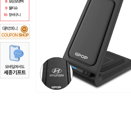
8
보온보냉백
9
물티슈
10
장바구니
대박머니
₩
COUPON
SHOP
모바일에서도
세종기프트