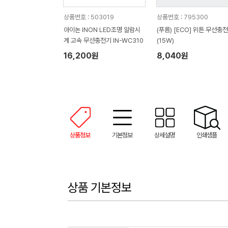
상품번호 : 503019
상품번호 : 795300
아이논 INON LED조명 알람시
(푸름) [ECO] 위튼 무선충
계 고속 무선충전기 IN-WC310
(15W)
16,200원
8,040원
상품정보
기본정보
상세설명
인쇄샘플
상품 기본정보