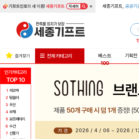
×
세종기프트,
공공기
기프트인포
의 새 이름!
세종기프트
자세히
베스트
기획전
전체 카테고리
즐겨찾기
100
인기카테고리
TOP 10
브랜
1
에코백
2
텀블러
3
우산
제품
50개 구매 시 덤 1개
증정! (50
4
부채
5
보조배터리
6
수건
2026 / 4 / 06 ~ 2026 / 1
기 간
7
선풍기