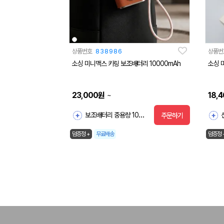
상품번호
838986
상품번
소싱 미니맥스 키링 보조배터리 10000mAh
소싱 
23,000
원
18,
~
보조배터리 중용량 10000
주문하기
덤증정 +
무료배송
덤증정 