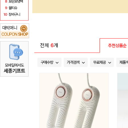
8
보온보냉백
9
물티슈
10
장바구니
대박머니
₩
COUPON
SHOP
전체
6
개
추천상품순
구매수량
가격검색
무료제공
제품
모바일에서도
세종기프트