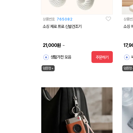
상품번호
765082
상품번
소싱 제로 프로 신발건조기
소싱 
21,000
원
17,9
~
생활가전 모음
주문하기
덤증정 +
덤증정 