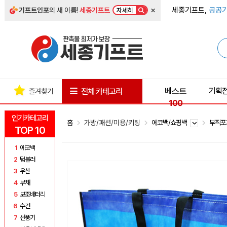
×
세종기프트,
공공기
기프트인포
의 새 이름!
세종기프트
자세히
베스트
기획
전체 카테고리
즐겨찾기
100
인기카테고리
홈
가방/패션/미용/키링
에코백/쇼핑백
부직
TOP 10
1
에코백
2
텀블러
3
우산
4
부채
5
보조배터리
6
수건
7
선풍기