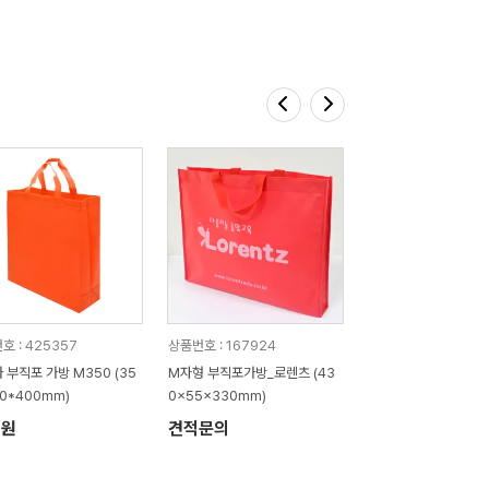
호 : 425357
상품번호 : 167924
 부직포 가방 M350 (35
M자형 부직포가방_로렌츠 (43
00*400mm)
0x55x330mm)
7원
견적문의