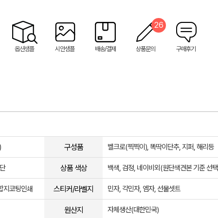
26
옵션샘플
시안샘플
배송/결제
상품문의
구매후기
구성품
)
벨크로(찍찍이), 똑딱이단추, 지퍼, 해리등
상품 색상
원단
백색, 검정, 네이비외(원단색견본 기준 선택
스티커/라벨지
, 합지코팅인쇄
민자, 각민자, 엠자, 선물셋트
원산지
자체생산(대한민국)