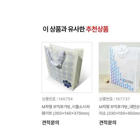
이 상품과 유사한
추천상품
상품번호 : 146754
상품번호 : 167737
M자형 부직포가방_리틀소시에
M자형 부직포가방_대한
화이트 (350x140x370mm)
의소 (330x100x450m
견적문의
견적문의