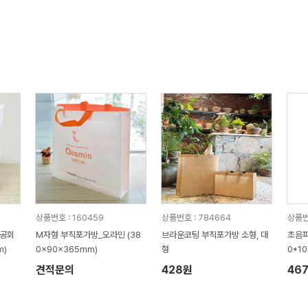
상품번호 : 160459
상품번호 : 784664
상품번
상공회
M자형 부직포가방_오라민 (38
브라운코팅 부직포가방 소형, 대
초음파
m)
0x90x365mm)
형
0*1
견적문의
428원
46