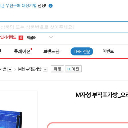
키캡
5
관 우선구매 대상기업
선정!
우산
6
텀블러
7
쿨토시
8
인기키워드
넥쿨러
9
타포린가방
10
전
큐레이션
브랜드관
이벤트
THE 전문
선풍기
1
포가방
M형 부직포가방
M자형 부직포가방_오