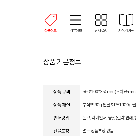
상품정보
기본정보
상세설명
제작가이드
상품 기본정보
상품 규격
550*100*350mm(오차±5mm
상품 재질
부직포 90g 원단 & PET 100g 
인쇄방법
실크, 라바인쇄, 옵셋(칼라)인쇄
선물포장
별도 상품포장 없음