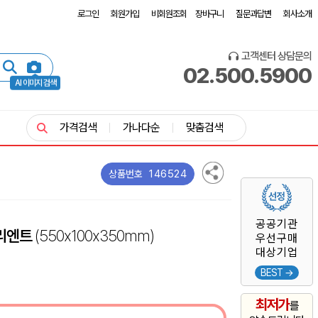
로그인
회원가입
비회원조회
장바구니
질문과답변
회사소개
고객센터 상담문의
02.500.5900
AI 이미지 검색
가격검색
가나다순
맞춤검색
146524
상품번호
공공기관
리엔트
(550x100x350mm)
우선구매
대상기업
BEST →
최저가
를