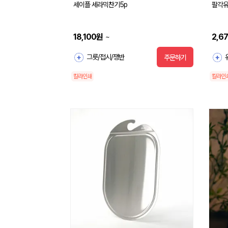
세이플 세라믹찬기5p
팔각
18,100
원
2,6
~
그릇/접시/쟁반
주문하기
칼라인쇄
칼라인