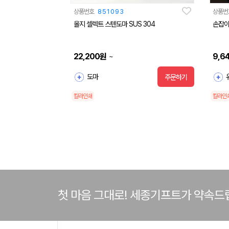
상품번호
851093
상품번
올지 셀렉트 스텐도마 SUS 304
손잡이
22,200
원
9,6
~
도마
주문하기
칼라인쇄
칼라인
첫 마음 그대로! 세종기프트가 약속드