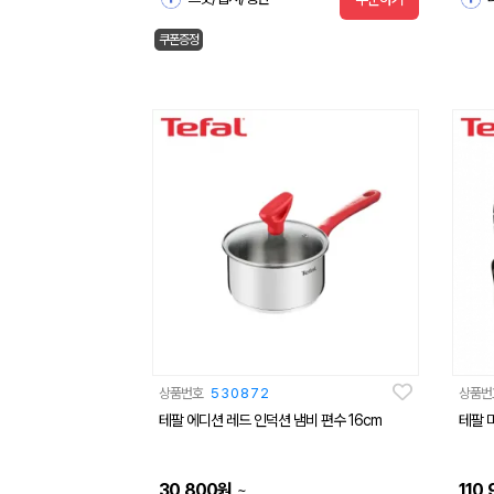
쿠폰증정
상품번호
530872
상품번
테팔 에디션 레드 인덕션 냄비 편수 16cm
테팔 미
30,800
원
110,
~