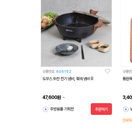
상품번호
605152
상품번
도무스 두칸 전기 냄비, 훠궈 냄비 R
통원목
47,600
원
3,4
~
주방용품 기획전
주문하기
인쇄무