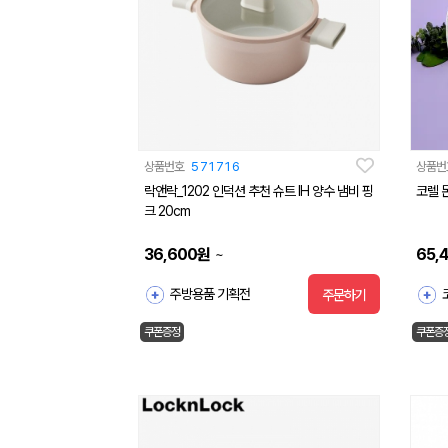
상품번호
571716
상품번
락앤락_1202 인덕션 추천 슈트 IH 양수 냄비 핑
코렐 
크 20cm
36,600
원
65,
~
주방용품 기획전
주문하기
쿠폰증정
쿠폰증