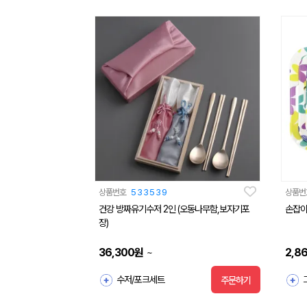
상품번호
533539
상품번
건강 방짜유기수저 2인 (오동나무함,보자기포
손잡이
장)
36,300
원
2,8
~
수저/포크세트
주문하기