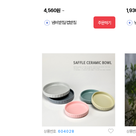
4,560
원
1,93
~
냄비받침/컵받침
주문하기
상품번호
604028
상품번