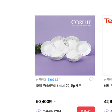
상품번호
569124
상품번
코렐 몬테베르데 산호세 2인 8p 세트
테팔_우
50,400
원
42,
~
그릇/접시/쟁반
테
주문하기