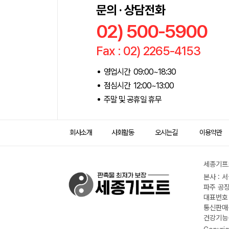
문의 · 상담전화
02) 500-5900
Fax : 02) 2265-4153
영업시간 09:00~18:30
점심시간 12:00~13:00
주말 및 공휴일 휴무
회사소개
사회활동
오시는길
이용약관
세종기프트
본사 : 
파주 공장
대표번호 :
통신판매신
건강기능식