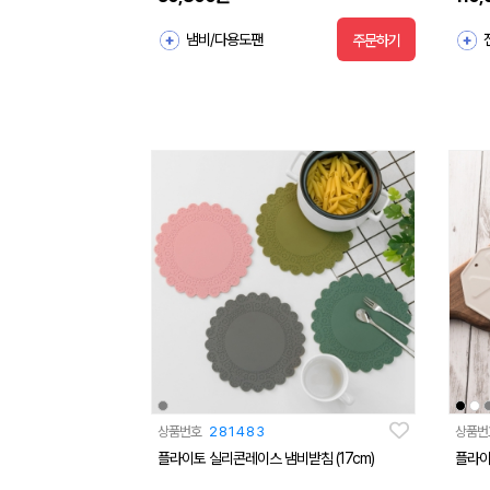
냄비/다용도팬
주문하기
상품번호
281483
상품번
플라이토 실리콘레이스 냄비받침 (17cm)
플라이