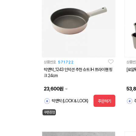
상품번호
571722
상품번
락앤락_1243 인덕션 추천 슈트 IH 프라이팬 핑
[로얄튜
크 24cm
23,600
원
53,
~
락앤락 (LOCK & LOCK)
주문하기
쿠폰증정