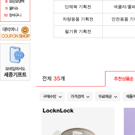
8
보온보냉백
단체복 기획전
넥쿨러/쿨
9
물티슈
10
장바구니
차량용품 기획전
안전용품 기
대박머니
₩
필기류 기획전
COUPON
SHOP
모바일에서도
세종기프트
전체
35
개
추천상품순
구매수량
가격검색
무료제공
제품