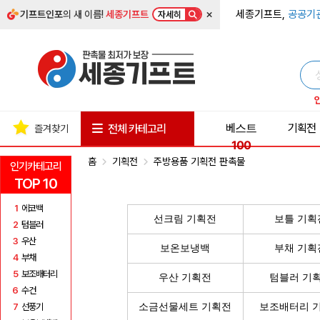
×
세종기프트,
공공기
기프트인포
의 새 이름!
세종기프트
자세히
베스트
기획전
전체 카테고리
즐겨찾기
100
홈
기획전
주방용품 기획전 판촉물
인기카테고리
TOP 10
1
에코백
선크림 기획전
보틀 기획
2
텀블러
3
우산
보온보냉백
부채 기획
4
부채
5
보조배터리
우산 기획전
텀블러 기
6
수건
7
선풍기
소금선물세트 기획전
보조배터리 