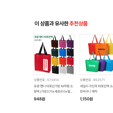
이 상품과 유사한
추천상품
상품번호 : 570414
상품번호 : 852571
유광 핸디 타포린가방 M자형 쇼
데일리 각민자 타포린백 
핑백 (가로370x세로410x옆면
장바구니 제작
130mm)
948원
1,150원