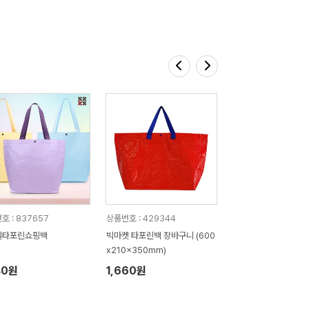
호 : 837657
상품번호 : 429344
텔타포린쇼핑백
빅마켓 타포린백 장바구니 (600
x210x350mm)
40원
1,660원