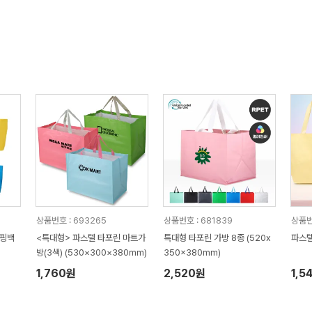
상품번호 : 693265
상품번호 : 681839
상품번
쇼핑백
<특대형> 파스텔 타포린 마트가
특대형 타포린 가방 8종 (520x
파스
방(3색) (530×300×380mm)
350x380mm)
1,760원
2,520원
1,5