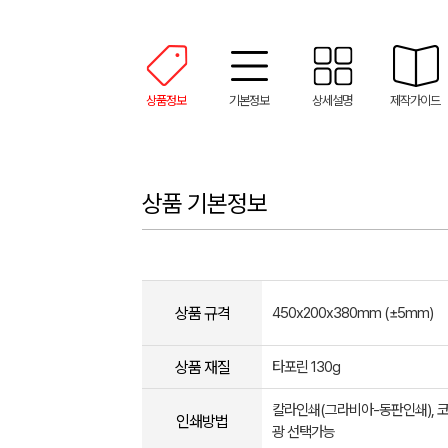
상품정보
기본정보
상세설명
제작가이드
상품 기본정보
상품 규격
450x200x380mm (±5mm)
상품 재질
타포린 130g
칼라인쇄(그라비아-동판인쇄), 코팅
인쇄방법
광 선택가능