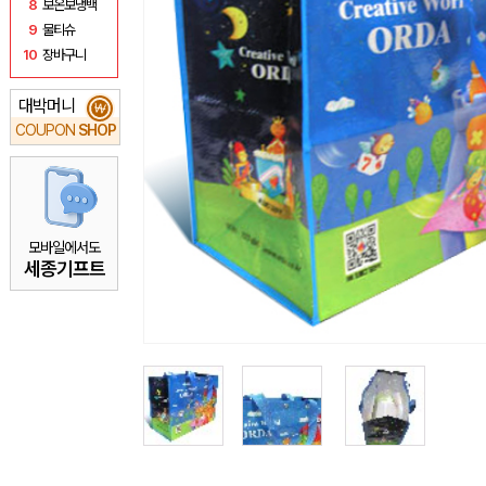
8
보온보냉백
9
물티슈
10
장바구니
대박머니
₩
COUPON
SHOP
모바일에서도
세종기프트