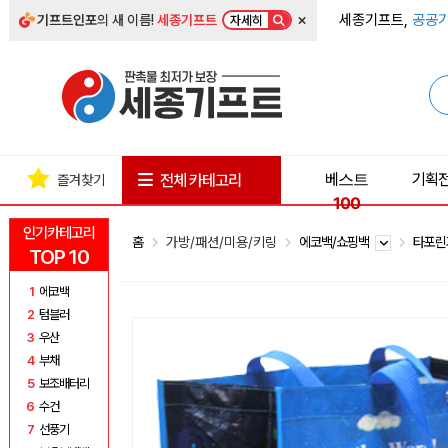
×
세종기프트,
공공기
기프트인포
의 새 이름!
세종기프트
자세히
베스트
기획
전체 카테고리
즐겨찾기
100
인기카테고리
홈
가방/패션/미용/키링
에코백/쇼핑백
타포
TOP 10
1
에코백
2
텀블러
3
우산
4
부채
5
보조배터리
6
수건
7
선풍기