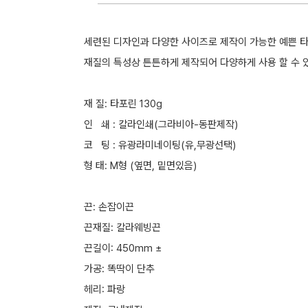
세련된 디자인과 다양한 사이즈로 제작이 가능한 예쁜 
재질의 특성상 튼튼하게 제작되어 다양하게 사용 할 수
재 질: 타포린 130g
인 쇄 : 칼라인쇄(그라비아-동판제작)
코 팅 : 유광라미네이팅(유,무광선택)
형 태: M형 (옆면, 밑면있음)
끈: 손잡이끈
끈재질: 칼라웨빙끈
끈길이: 450mm ±
가공: 똑딱이 단추
헤리: 파랑