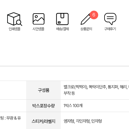
6
인쇄샘플
시안샘플
배송/결제
상품문의
구매후기
벨크로(찍찍이), 똑딱이단추, 통지퍼, 해리,
구성품
부착 등
박스포장수량
1박스 100개
 : 무광 & 유
스티커/라벨지
엠자형, 각민자형, 민자형