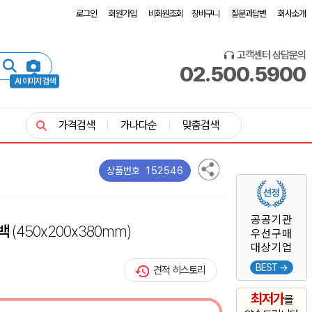
로그인
회원가입
비회원조회
장바구니
질문과답변
회사소개
고객센터 상담문의
02.500.5900
AI 이미지 검색
가격검색
가나다순
맞춤검색
152546
상품번호
공공기관
핑백
(450x200x380mm)
우선구매
대상기업
BEST →
견적 히스토리
최저가
를