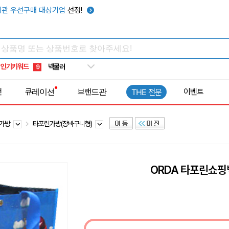
키캡
5
관 우선구매 대상기업
선정!
우산
6
텀블러
7
쿨토시
8
인기키워드
넥쿨러
9
타포린가방
10
전
큐레이션
브랜드관
이벤트
THE 전문
선풍기
1
린가방
타포린가방(장바구니형)
ORDA 타포린쇼