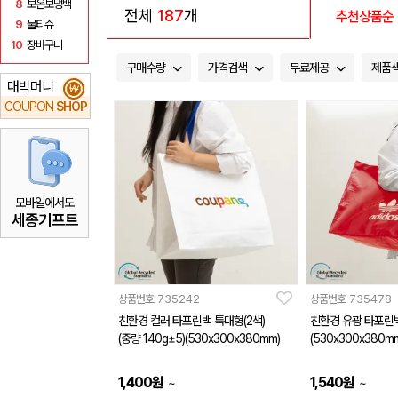
8
보온보냉백
전체
187
개
추천상품순
9
물티슈
10
장바구니
구매수량
가격검색
무료제공
제품
대박머니
₩
COUPON
SHOP
모바일에서도
세종기프트
상품번호
735242
상품번호
735478
친환경 컬러 타포린백 특대형(2색)
친환경 유광 타포린백
(중량 140g±5)(530x300x380mm)
(530x300x380m
1,400
원
1,540
원
~
~