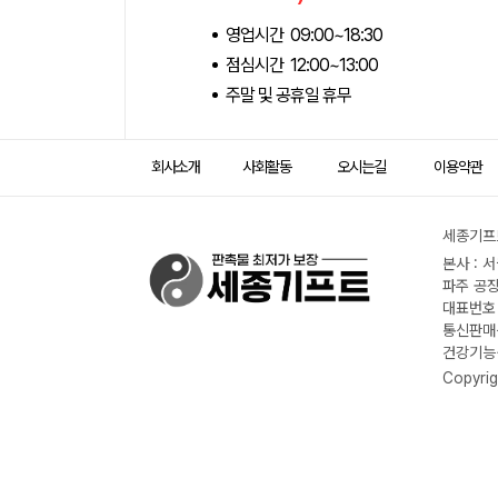
영업시간 09:00~18:30
점심시간 12:00~13:00
주말 및 공휴일 휴무
회사소개
사회활동
오시는길
이용약관
세종기프트
본사 : 
파주 공장
대표번호 :
통신판매신
건강기능식
Copyrig