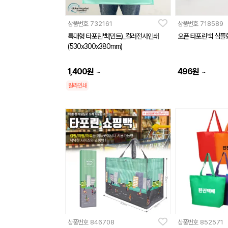
상품번호
732161
상품번호
718589
특대형 타포린백(민트)_컬러전사인쇄
오픈 타포린백 심플
(530x300x380mm)
1,400
원
496
원
~
~
칼라인쇄
상품번호
846708
상품번호
852571