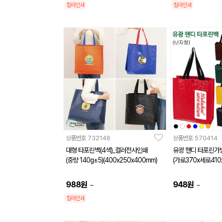
칼라인쇄
칼라인쇄
상품번호
732146
상품번호
570414
대형 타포린백(4색)_컬러전사인쇄
유광 핸디 타포린가
(중량 140g±5)(400x250x400mm)
(가로370x세로410
988
원
948
원
~
~
칼라인쇄