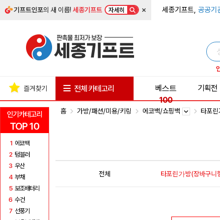
×
세종기프트,
공공기
기프트인포
의 새 이름!
세종기프트
자세히
베스트
기획전
전체 카테고리
즐겨찾기
100
홈
가방/패션/미용/키링
에코백/쇼핑백
타포린
인기카테고리
TOP 10
1
에코백
2
텀블러
3
우산
전체
타포린가방(장바구니형
4
부채
5
보조배터리
6
수건
7
선풍기