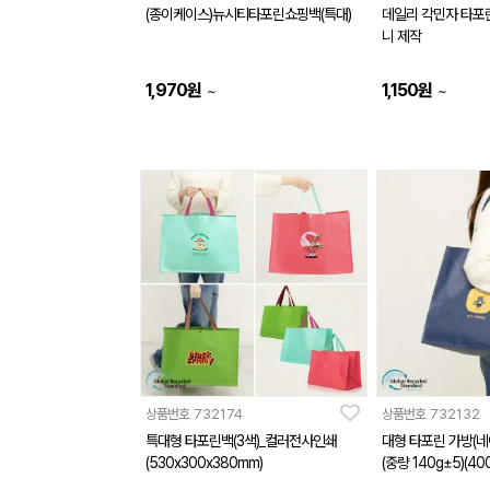
(종이케이스)뉴시티타포린쇼핑백(특대)
데일리 각민자 타포
니 제작
1,970
원
1,150
원
~
~
상품번호
732174
상품번호
732132
특대형 타포린백(3색)_컬러전사인쇄
대형 타포린 가방(
(530x300x380mm)
(중량 140g±5)(4