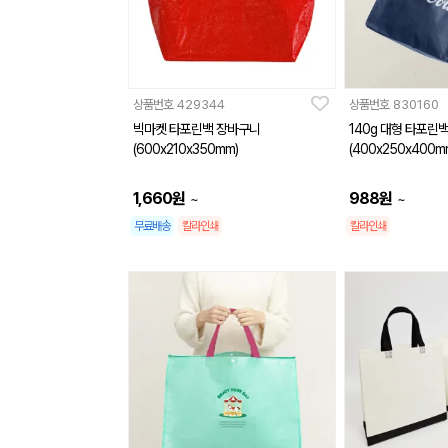
상품번호
429344
상품번호
830160
빅마켓 타포린백 장바구니
140g 대형 타포린
(600x210x350mm)
(400x250x400m
1,660
원
988
원
~
~
무료배송
칼라인쇄
칼라인쇄