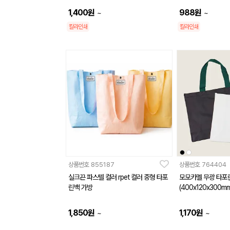
1,400
원
988
원
~
~
칼라인쇄
칼라인쇄
상품번호
855187
상품번호
764404
실크끈 파스텔 컬러 rpet 컬러 중형 타포
모모카멜 무광 타포
린백 가방
(400x120x300mm
1,850
원
1,170
원
~
~