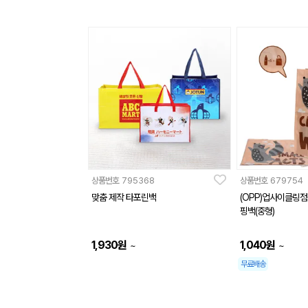
상품번호
795368
상품번호
679754
맞춤 제작 타포린백
(OPP)업사이클링
핑백(중형)
1,930
원
1,040
원
~
~
무료배송