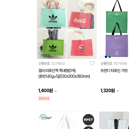
상품번호
727553
상품번호
757094
컬러 타포린백 특대형(3색)
트렌디 타포린 가방
(중량140g±5)(530x300x380mm)
1,400
원
1,320
원
~
~
칼라인쇄