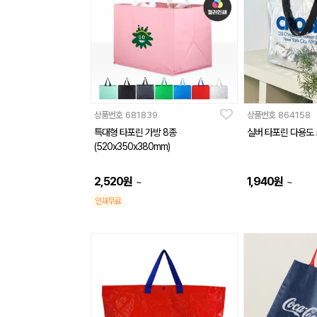
상품번호
681839
상품번호
864158
특대형 타포린 가방 8종
실버 타포린 다용도 
(520x350x380mm)
2,520
원
1,940
원
~
~
인쇄무료