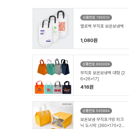
상품번호 795510
벨로백 부직포 보온보냉백
1,080원
상품번호 660009
부직포 보온보냉백 대형 [2
6x26x17]
416원
상품번호 595884
보온보냉 부직포가방 피크
닉 도시락 (260x170x260