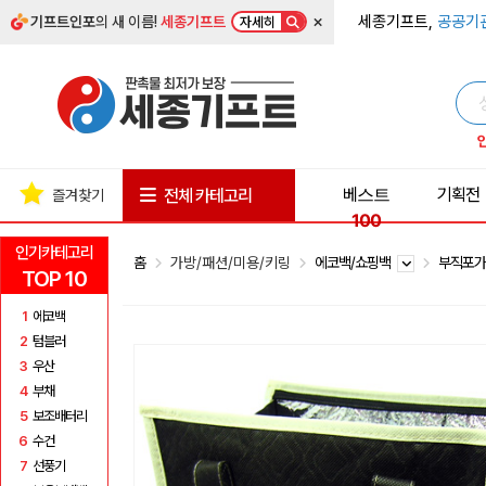
×
세종기프트,
공공기
기프트인포
의 새 이름!
세종기프트
자세히
베스트
기획전
전체 카테고리
즐겨찾기
100
인기카테고리
홈
가방/패션/미용/키링
에코백/쇼핑백
부직포
TOP 10
1
에코백
2
텀블러
3
우산
4
부채
5
보조배터리
6
수건
7
선풍기