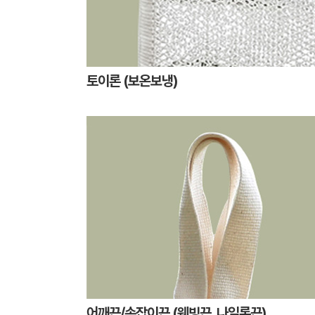
토이론 (보온보냉)
어깨끈/손잡이끈 (웨빙끈, 나일론끈)