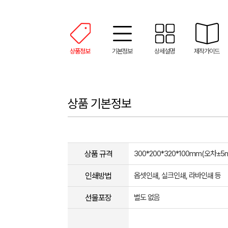
상품정보
기본정보
상세설명
제작가이드
상품 기본정보
상품 규격
300*200*320*100mm(오차±5mm
인쇄방법
옵셋인쇄, 실크인쇄, 라바인쇄 등
선물포장
별도 없음