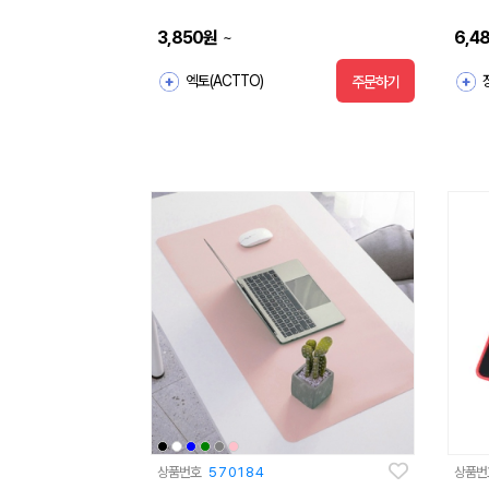
3,850
원
6,4
~
엑토(ACTTO)
주문하기
상품번호
570184
상품번