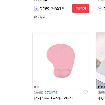
무선충전 마우스패드
주문하기
케이스무료
상품번호
572876
상품번
[엑토] 소프트 마우스패드 MP-25
가죽 데