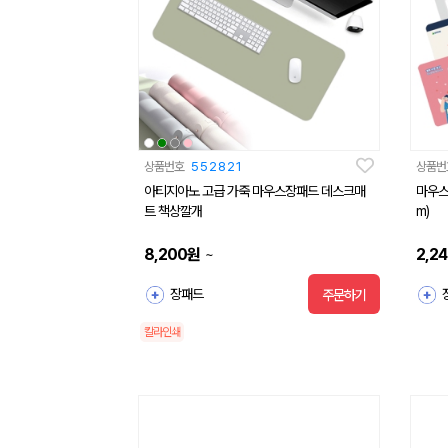
상품번호
552821
상품번
아티지아노 고급 가죽 마우스장패드 데스크매
마우스 장패
트 책상깔개
m)
8,200
원
2,2
~
장패드
주문하기
칼라인쇄