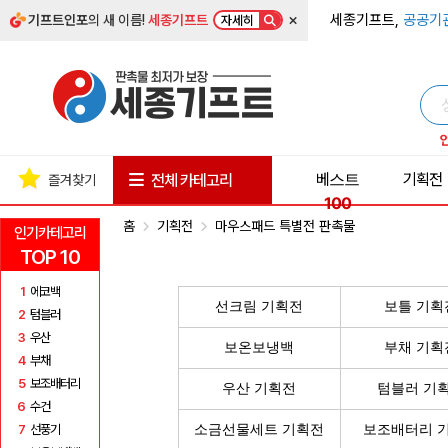
×
세종기프트,
공공기
기프트인포
의 새 이름!
세종기프트
자세히
베스트
기획전
전체 카테고리
즐겨찾기
100
홈
기획전
마우스패드 특별전 판촉물
인기카테고리
TOP 10
1
에코백
선크림 기획전
보틀 기획
2
텀블러
3
우산
보온보냉백
부채 기획
4
부채
5
보조배터리
우산 기획전
텀블러 기
6
수건
7
선풍기
소금선물세트 기획전
보조배터리 