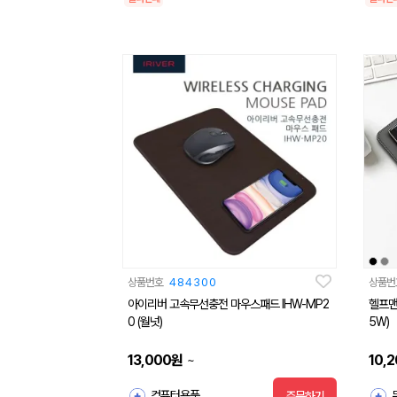
상품번호
484300
상품번
아이리버 고속무선충전 마우스패드 IHW-MP2
헬프맨
0 (월넛)
5W)
13,000
원
10,
~
컴퓨터용품
주문하기