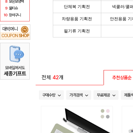
8
보온보냉백
단체복 기획전
넥쿨러/쿨
9
물티슈
10
장바구니
차량용품 기획전
안전용품 기
대박머니
₩
필기류 기획전
COUPON
SHOP
모바일에서도
세종기프트
전체
42
개
추천상품순
구매수량
가격검색
무료제공
제품