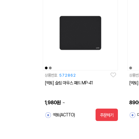
상품번호
572862
상품번
[엑토] 슬림 마우스 패드 MP-41
[엑토
1,980
원
890
~
엑토(ACTTO)
주문하기