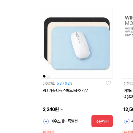
상품번호
587623
상품번
AD 가죽 마우스패드 MP2722
아이리
0 (3
2,240
원
12,5
~
마우스패드 특별전
주문하기
칼라인쇄
칼라인