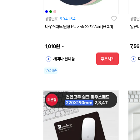
상품번호
594154
상품번
마우스패드 원형 PU 가죽 22*22cm (EC01)
알류미
1,010
원
7,56
~
세미나 답례품
주문하기
무료배송