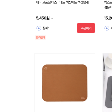
태나 고품질 데스크매트 책상매트 책상덮개
엑스트라 파
겸용 
5,450
원
15,2
~
장패드
주문하기
칼라인쇄