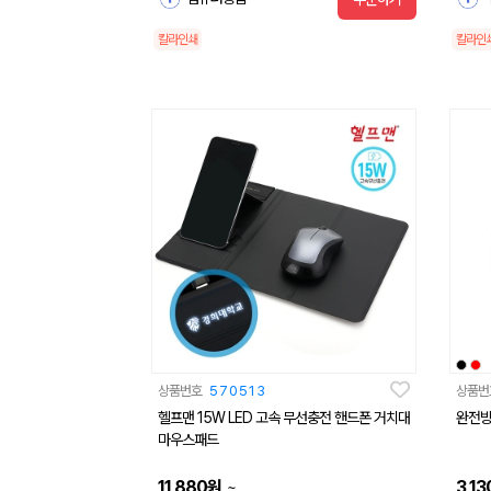
칼라인쇄
칼라인
상품번호
570513
상품번
헬프맨 15W LED 고속 무선충전 핸드폰 거치대
완전방
마우스패드
11,880
원
3,13
~