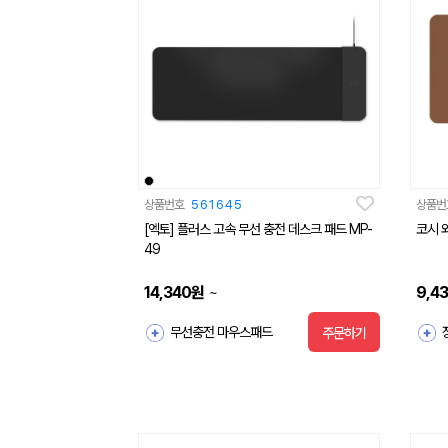
상품번호
561645
상품번
[엑토] 플러스 고속 무선 충전 데스크 패드 MP-
코시 
49
14,340
원
9,4
~
무선충전 마우스패드
주문하기