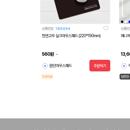
상품번호
186494
상품번
천연고무 실크마우스패드 (220*190mm)
페니체
560
원
13,
~
원단마우스패드
주문하기
인쇄무료
덤증정 