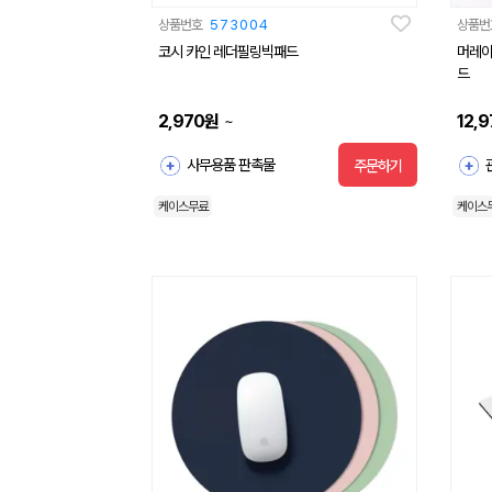
상품번호
573004
상품번
코시 카인 레더필링빅패드
머레이
드
2,970
원
12,9
~
사무용품 판촉물
주문하기
케이스무료
케이스