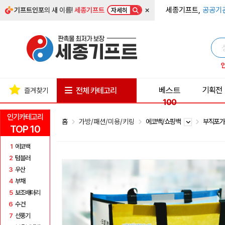
×
세종기프트,
공공기
기프트인포
의 새 이름!
세종기프트
자세히
베스트
기획전
전체 카테고리
즐겨찾기
100
인기카테고리
홈
가방/패션/미용/키링
에코백/쇼핑백
부직포
TOP 10
1
에코백
2
텀블러
3
우산
4
부채
5
보조배터리
6
수건
7
선풍기