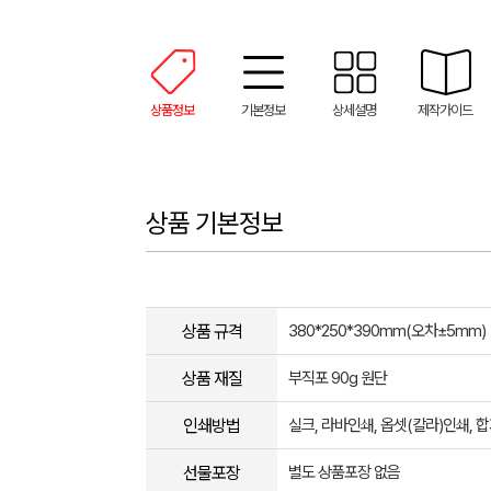
상품정보
기본정보
상세설명
제작가이드
상품 기본정보
상품 규격
380*250*390mm(오차±5mm)
상품 재질
부직포 90g 원단
인쇄방법
실크, 라바인쇄, 옵셋(칼라)인쇄,
선물포장
별도 상품포장 없음