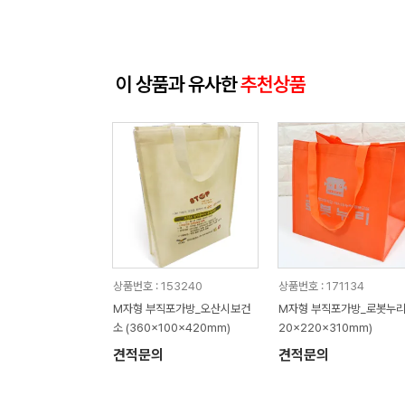
이 상품과 유사한
추천상품
상품번호 : 153240
상품번호 : 171134
M자형 부직포가방_오산시보건
M자형 부직포가방_로봇누리 
소 (360x100x420mm)
20x220x310mm)
견적문의
견적문의