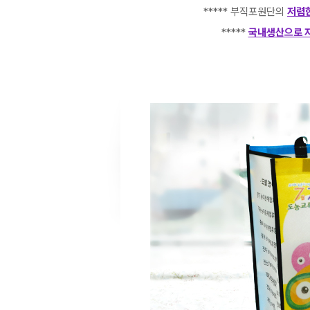
***** 부직포원단의
저렴한
*****
국내생산으로 