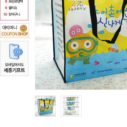
8
보온보냉백
9
물티슈
10
장바구니
대박머니
₩
COUPON
SHOP
모바일에서도
세종기프트