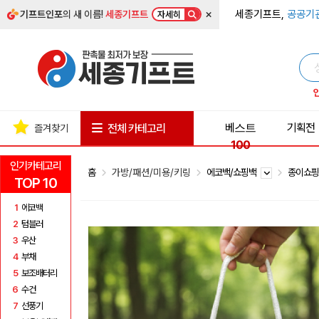
×
세종기프트,
공공기
기프트인포
의 새 이름!
세종기프트
자세히
베스트
기획전
전체 카테고리
즐겨찾기
100
인기카테고리
홈
가방/패션/미용/키링
에코백/쇼핑백
종이쇼
TOP 10
1
에코백
2
텀블러
3
우산
4
부채
5
보조배터리
6
수건
7
선풍기