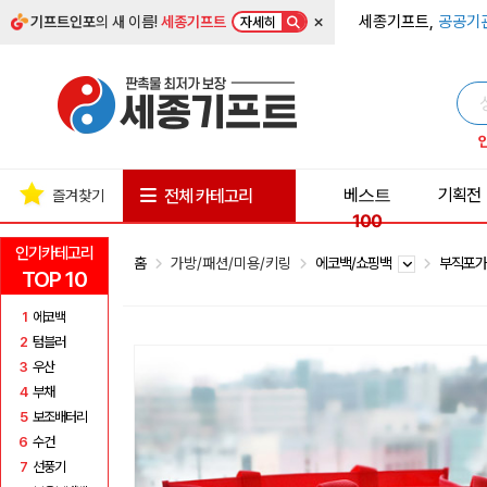
×
세종기프트,
공공기
기프트인포
의 새 이름!
세종기프트
자세히
베스트
기획전
전체 카테고리
즐겨찾기
100
인기카테고리
홈
가방/패션/미용/키링
에코백/쇼핑백
부직포
TOP 10
1
에코백
2
텀블러
3
우산
4
부채
5
보조배터리
6
수건
7
선풍기