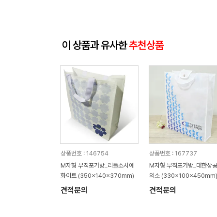
이 상품과 유사한
추천상품
상품번호 : 146754
상품번호 : 167737
M자형 부직포가방_리틀소시에
M자형 부직포가방_대한상
화이트 (350x140x370mm)
의소 (330x100x450mm
견적문의
견적문의