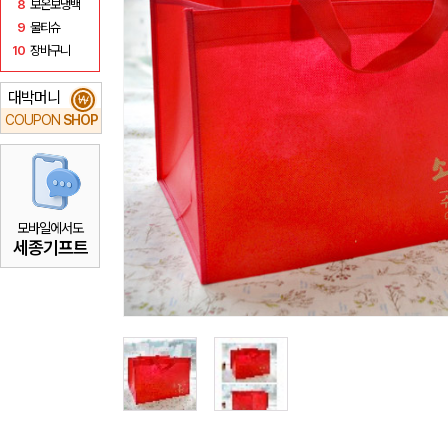
8
보온보냉백
9
물티슈
10
장바구니
대박머니
₩
COUPON
SHOP
모바일에서도
세종기프트