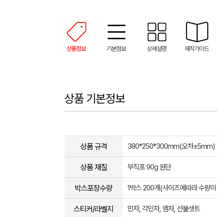
상품정보
기본정보
상세설명
제작가이드
상품 기본정보
상품 규격
380*250*300mm(오차±5mm)
상품 재질
부직포 90g 원단
박스포장수량
1박스 200개(사이즈에따라 수량이
스티커/라벨지
민자, 각민자, 엠자, 선물셋트