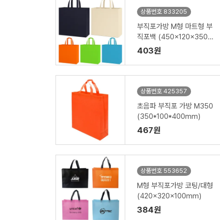
상품번호 833205
부직포가방 M형 마트형 부
직포백 (450x120x350m
m)
403원
상품번호 425357
초음파 부직포 가방 M350
(350*100*400mm)
467원
상품번호 553652
M형 부직포가방 코팅/대형
(420x320x100mm)
384원