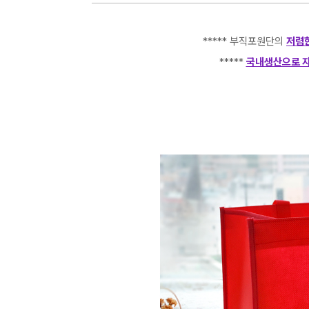
***** 부직포원단의
저렴한
*****
국내생산으로 