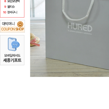
8
보온보냉백
9
물티슈
10
장바구니
대박머니
₩
COUPON
SHOP
모바일에서도
세종기프트