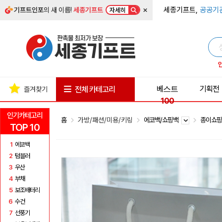
×
세종기프트,
공공기
기프트인포
의 새 이름!
세종기프트
자세히
베스트
기획전
전체 카테고리
즐겨찾기
100
인기카테고리
홈
가방/패션/미용/키링
에코백/쇼핑백
종이쇼
TOP 10
1
에코백
2
텀블러
3
우산
4
부채
5
보조배터리
6
수건
7
선풍기