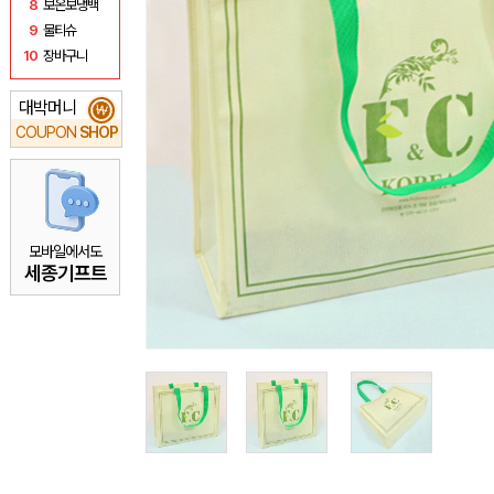
8
보온보냉백
9
물티슈
10
장바구니
대박머니
₩
COUPON
SHOP
모바일에서도
세종기프트