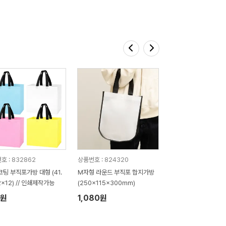
호 : 832862
상품번호 : 824320
코팅 부직포가방 대형 (41.
M자형 라운드 부직포 합지가방
2x12) // 인쇄제작가능
(250x115x300mm)
2원
1,080원