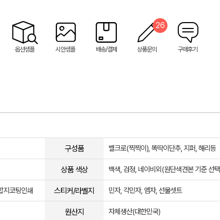
26
옵션샘플
시안샘플
배송/결제
상품문의
구매후기
구성품
벨크로(찍찍이), 똑딱이단추, 지퍼, 해리등
상품 색상
백색, 검정, 네이비외(원단색견본 기준 선택
스티커/라벨지
, 합지코팅인쇄
민자, 각민자, 엠자, 선물셋트
원산지
자체생산(대한민국)