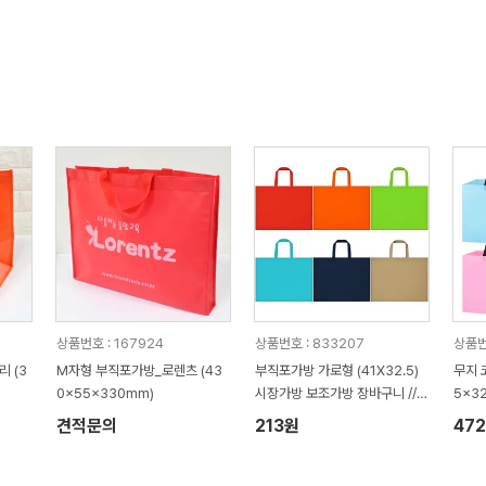
상품번호 : 167924
상품번호 : 833207
상품번
 (3
M자형 부직포가방_로렌츠 (43
부직포가방 가로형 (41X32.5)
무지 
0x55x330mm)
시장가방 보조가방 장바구니 //
5x3
인쇄제작가능
견적문의
213원
47