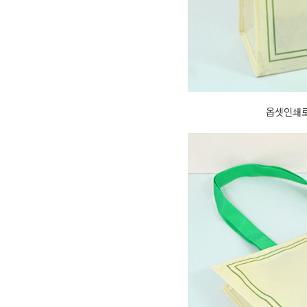
옵셋인쇄로