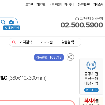
로그인
회원가입
비회원조회
장바구니
질문과답변
회사소개
고객센터 상담문의
02.500.5900
AI 이미지 검색
가격검색
가나다순
맞춤검색
168718
상품번호
공공기관
F&C
(360x110x300mm)
우선구매
대상기업
BEST →
최저가
를