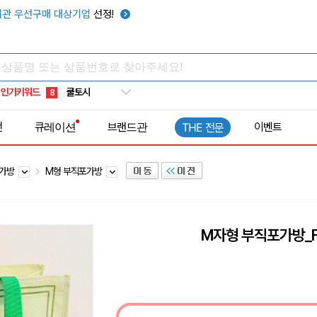
키캡
5
관 우선구매 대상기업
선정!
우산
6
텀블러
7
쿨토시
8
인기키워드
넥쿨러
9
타포린가방
10
전
큐레이션
브랜드관
이벤트
THE 전문
선풍기
1
포가방
M형 부직포가방
M자형 부직포가방_