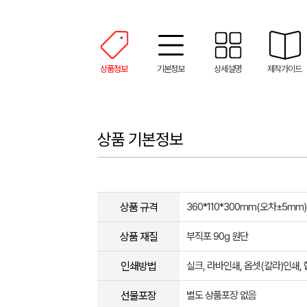
상품정보
기본정보
상세설명
제작가이드
상품 기본정보
상품 규격
360*110*300mm(오차±5mm)
상품 재질
부직포 90g 원단
인쇄방법
실크, 라바인쇄, 옵셋(칼라)인쇄
선물포장
별도 상품포장 없음