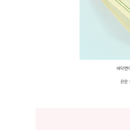
바닥면이
끈은