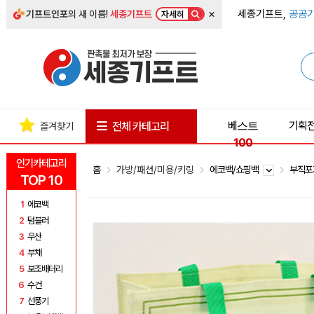
×
세종기프트,
공공기
기프트인포
의 새 이름!
세종기프트
자세히
베스트
기획
전체 카테고리
즐겨찾기
100
인기카테고리
홈
가방/패션/미용/키링
에코백/쇼핑백
부직
TOP 10
1
에코백
2
텀블러
3
우산
4
부채
5
보조배터리
6
수건
7
선풍기