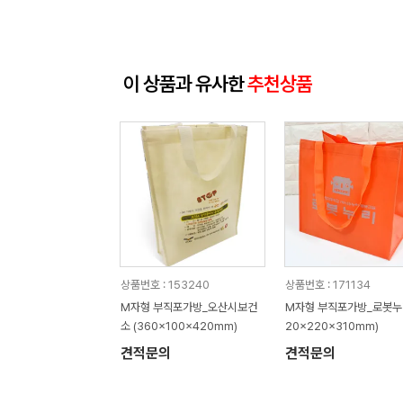
이 상품과 유사한
추천상품
상품번호 : 153240
상품번호 : 171134
M자형 부직포가방_오산시보건
M자형 부직포가방_로봇누리
소 (360x100x420mm)
20x220x310mm)
견적문의
견적문의