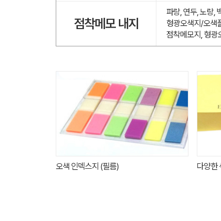
파랑, 연두, 노랑,
점착메모 내지
형광오색지/오색플
점착메모지, 형광
오색 인덱스지 (필름)
다양한 