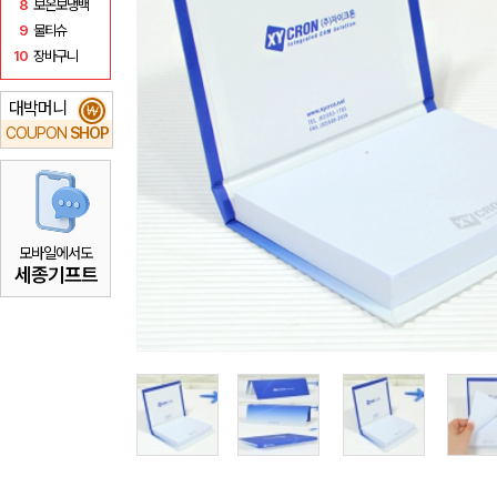
8
보온보냉백
9
물티슈
10
장바구니
대박머니
₩
COUPON
SHOP
모바일에서도
세종기프트