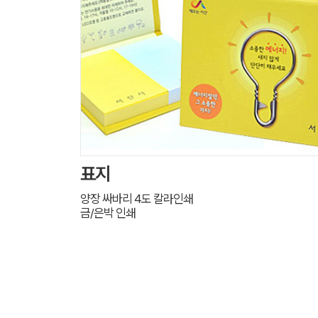
표지
양장 싸바리 4도 칼라인쇄
금/은박 인쇄