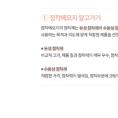
!
점착메모지 알고가기
점착메모지의 점착제는
유성 점착제
와
수용성 
사용하는 목적과 의도에 맞게 적절한 제품을 선
※
유성 점착제
비교적 고가, 제품 질과 점착력이 매우 우수, 점
※
수용성 점착제
저렴한 가격, 점착력이 떨어짐, 점착부분에 코팅이