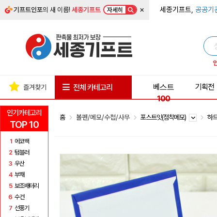
×
세종기프트,
공공기
기프트인포
의 새 이름!
세종기프트
자세히
베스트
기획전
전체 카테고리
즐겨찾기
100
인기카테고리
홈
볼펜/메모/수첩/사무
포스트잇(점착메모)
하
TOP 10
1
에코백
2
텀블러
3
우산
4
부채
5
보조배터리
6
수건
7
선풍기