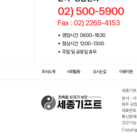
02) 500-5900
Fax : 02) 2265-4153
영업시간 09:00~18:30
점심시간 12:00~13:00
주말 및 공휴일 휴무
회사소개
사회활동
오시는길
이용약관
세종기프트
본사 : 
파주 공장
대표번호 :
통신판매신
건강기능식
Copyrig