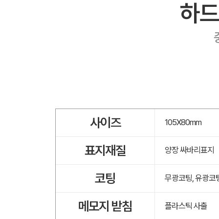
하드
사이즈
105X80mm
표지재질
양장 싸바리표지
코팅
무광코팅, 유광코
메모지 받침
플라스틱 사출