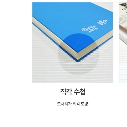
직각 수첩
모서리가 직각 모양