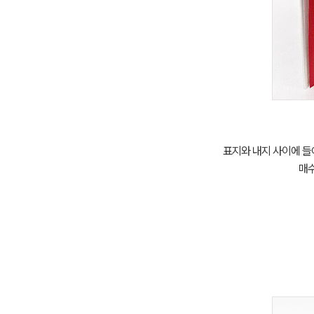
표지와 내지 사이에 들
매수