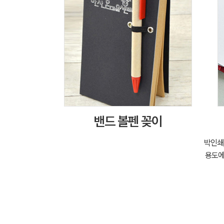
밴드 볼펜 꽂이
박인쇄,
용도에