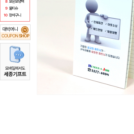
8
보온보냉백
9
물티슈
10
장바구니
대박머니
₩
COUPON
SHOP
모바일에서도
세종기프트