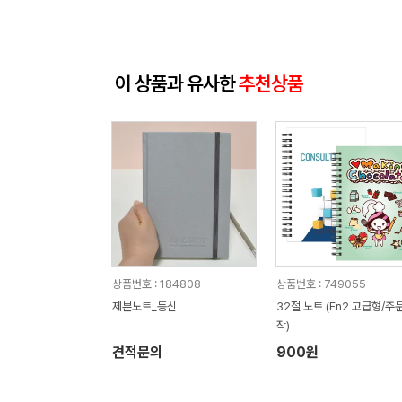
이 상품과 유사한
추천상품
상품번호 : 184808
상품번호 : 749055
제본노트_동신
32절 노트 (Fn2 고급형/주
작)
견적문의
900원