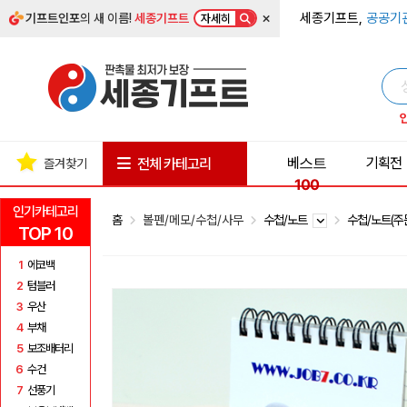
×
세종기프트,
공공기
기프트인포
의 새 이름!
세종기프트
자세히
베스트
기획전
전체 카테고리
즐겨찾기
100
인기카테고리
홈
볼펜/메모/수첩/사무
수첩/노트
수첩/노트(
TOP 10
1
에코백
2
텀블러
3
우산
4
부채
5
보조배터리
6
수건
7
선풍기