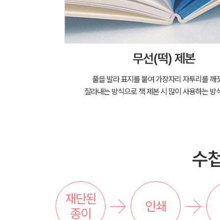
무선(떡) 제본
풀을 발라 표지를 붙여 가장자리 자투리를 깨
잘라내는 방식으로 책 제본 시 많이 사용하는 방
수첩
재단된
인쇄
종이