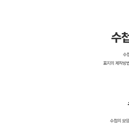
수첩
수첩
표지의 제작방법
수첩의 모양