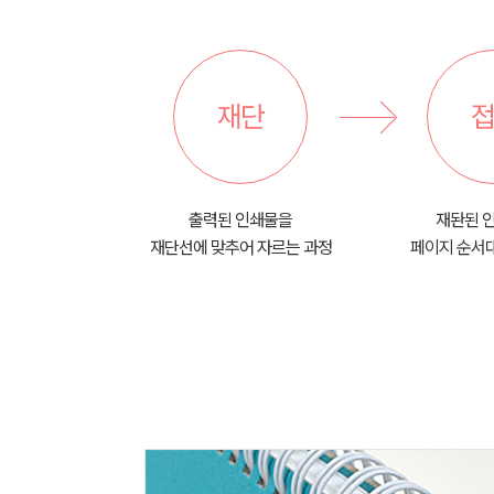
재단
접
출력된 인쇄물을
재돤된 
재단선에 맞추어 자르는 과정
페이지 순서대