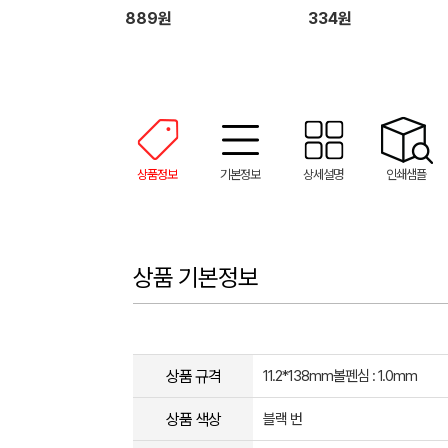
889원
334원
상품정보
기본정보
상세설명
인쇄샘플
상품 기본정보
상품 규격
11.2*138mm볼펜심 : 1.0mm
상품 색상
블랙 번