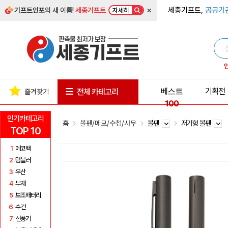
×
세종기프트,
공공기
기프트인포
의 새 이름!
세종기프트
자세히
베스트
기획전
전체 카테고리
즐겨찾기
100
인기카테고리
홈
볼펜/메모/수첩/사무
볼펜
저가형 볼펜
TOP 10
1
에코백
2
텀블러
3
우산
4
부채
5
보조배터리
6
수건
7
선풍기