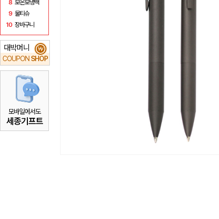
8
보온보냉백
9
물티슈
10
장바구니
대박머니
₩
COUPON
SHOP
모바일에서도
세종기프트