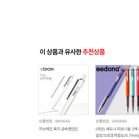
이 상품과 유사한
추천상품
상품번호 : 860644
상품번호 : 499689
지브레인 육각 금속펜[핀]
(국산) 세도나 피코니들 3색 
일잉크/초초저점도/0.7mm