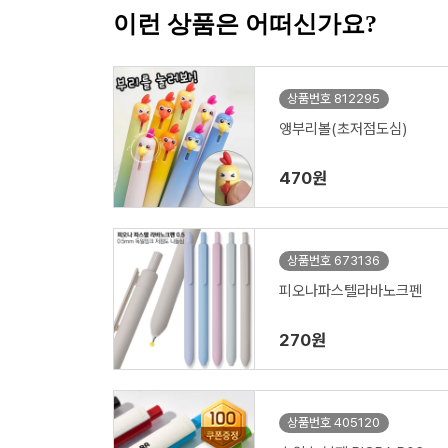
이런 상품은 어떠신가요?
상품번호 812295
앵부리볼(초저점도심)
470원
상품번호 673136
피오나파스텔라바노크펜
270원
상품번호 405120