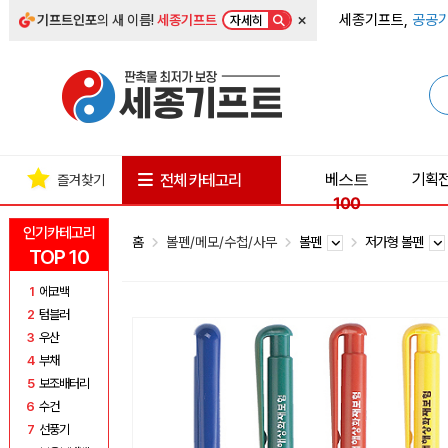
×
세종기프트,
공공기
기프트인포
의 새 이름!
세종기프트
자세히
베스트
기획
전체 카테고리
즐겨찾기
100
인기카테고리
홈
볼펜/메모/수첩/사무
볼펜
저가형 볼펜
TOP 10
1
에코백
2
텀블러
3
우산
4
부채
5
보조배터리
6
수건
7
선풍기