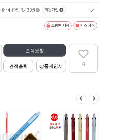
1,433
회원가입
대박머니적립
원
쇼핑백 제작
박스 제작
견적요청
4
견적출력
상품제안서