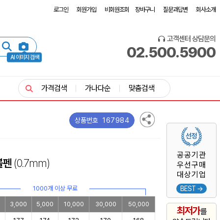
로그인
회원가입
비회원조회
장바구니
질문과답변
회사소개
고객센터 상담문의
02.500.5900
AI 이미지 검색
가격검색
가나다순
맞춤검색
167984
상품번호
공공기관
볼펜
(0.7mm)
우선구매
대상기업
1000개 이상 무료
BEST →
0
3,000
5,000
10,000
30,000
50,000
최저가
를