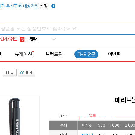
키캡
5
관 우선구매 대상기업
선정!
우산
6
텀블러
7
쿨토시
8
인기키워드
넥쿨러
9
타포린가방
10
전
큐레이션
브랜드관
이벤트
THE 전문
선풍기
1
메리트
별도
인쇄비
수량
이하
500
1,000
2,00