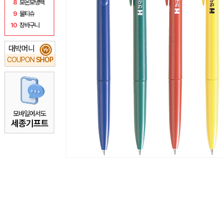
8
보온보냉백
9
물티슈
10
장바구니
대박머니
₩
COUPON
SHOP
모바일에서도
세종기프트