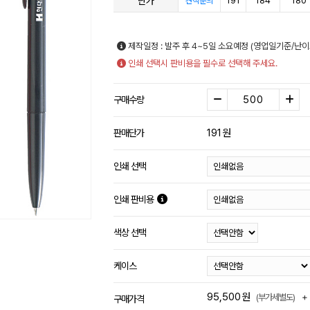
단가
191
184
180
견적문의
제작일정 : 발주 후 4~5일 소요예정 (영업일기준/난이
인쇄 선택시 판비용을 필수로 선택해 주세요.
구매수량
191
원
판매단가
인쇄 선택
인쇄 판비용
색상 선택
케이스
95,500
원
+
(부가세별도)
구매가격