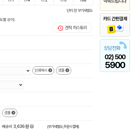
177
174
172
170
168
약속드립니다
단위: 원 부가세별도
카드 간편결제
도별 상이)
견적 히스토리
상담전화
02) 500
5900
인쇄예시
샘플
샘플
원
배송비
3,636
(부가세별도,주문시결제)