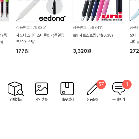
상품번호 : 798351
상품번호 : 588411
상품번
 (독
세도나스페이스니들0.7(독일잉
uni 제트스트림3색(0.38)
모나미 
m)
크/스위스팁)
나미
177원
3,320원
27
57
1
인쇄샘플
시안샘플
배송/결제
상품문의
구매후기