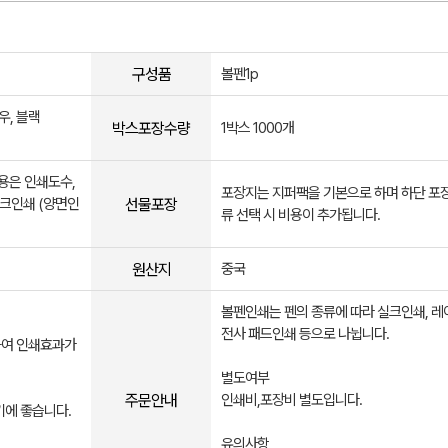
구성품
볼펜1p
우, 블랙
박스포장수량
1박스 1000개
비용은 인쇄도수,
포장지는 지퍼팩을 기본으로 하며 하단 포
선물포장
실크인쇄 (양면인
류 선택 시 비용이 추가됩니다.
원산지
중국
볼펜인쇄는 펜의 종류에 따라 실크인쇄, 레
전사 패드인쇄 등으로 나뉩니다.
하여 인쇄효과가
별도여부
주문안내
인쇄비,포장비 별도입니다.
기에 좋습니다.
유의사항