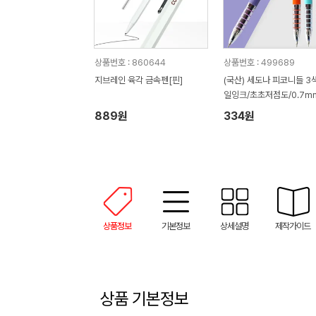
상품번호 : 860644
상품번호 : 499689
지브레인 육각 금속펜[핀]
(국산) 세도나 피코니들 3색
일잉크/초초저점도/0.7m
889원
334원
상품정보
기본정보
상세설명
제작가이드
상품 기본정보