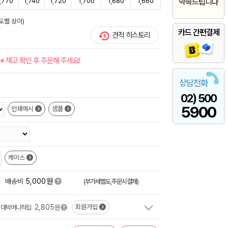
1,770
1,740
1,720
1,700
1,680
1,660
약속드립니다
도별 상이)
카드 간편결제
견적 히스토리
※ 재고 확인 후 주문해 주세요!
상담전화
02) 500
5900
인쇄예시
샘플
케이스
원
+
배송비
5,000
(부가세별도,주문시결제)
2,805
회원가입
대박머니적립
원