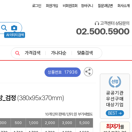
로그인
회원가입
비회원조회
장바구니
질문과답변
회사소개
고객센터 상담문의
02.500.5900
AI 이미지 검색
가격검색
가나다순
맞춤검색
17936
상품번호
공공기관
방_검정
(380x95x370mm)
우선구매
대상기업
BEST →
10개 단위 판매 / 단위: 원 부가세별도
300
500
1,000
2,000
3,000
5,000
최저가
를