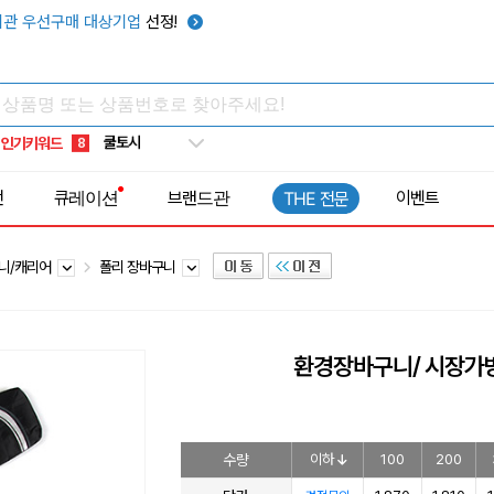
키캡
5
관 우선구매 대상기업
선정!
우산
6
텀블러
7
쿨토시
8
인기키워드
넥쿨러
9
타포린가방
10
전
큐레이션
브랜드관
이벤트
THE 전문
선풍기
1
니/캐리어
폴리 장바구니
환경장바구니/ 시장가
수량
이하
100
200