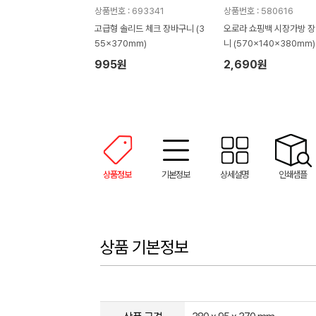
상품번호 : 693341
상품번호 : 580616
고급형 솔리드 체크 장바구니 (3
오로라 쇼핑백 시장가방 
55x370mm)
니 (570x140x380mm)
995원
2,690원
상품정보
기본정보
상세설명
인쇄샘플
상품 기본정보