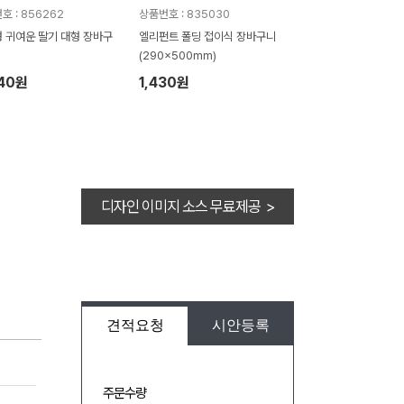
호 : 856262
상품번호 : 835030
 귀여운 딸기 대형 장바구
엘리펀트 폴딩 접이식 장바구니
(290x500mm)
640원
1,430원
디자인 이미지 소스 무료제공 >
견적요청
시안등록
주문수량