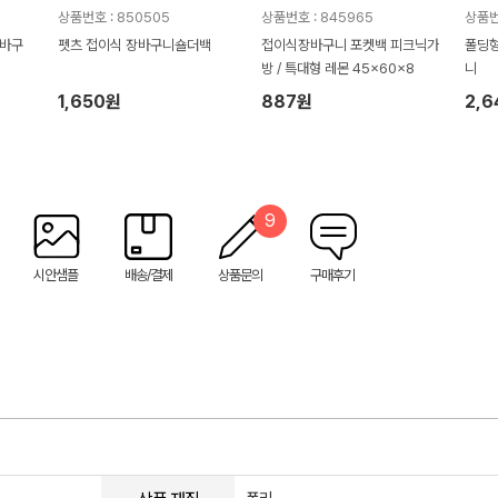
상품번호 : 850505
상품번호 : 845965
상품번
장바구
펫츠 접이식 장바구니숄더백
접이식장바구니 포켓백 피크닉가
폴딩형
방 / 특대형 레몬 45x60x8
니
1,650원
887원
2,
9
시안샘플
배송/결제
상품문의
구매후기