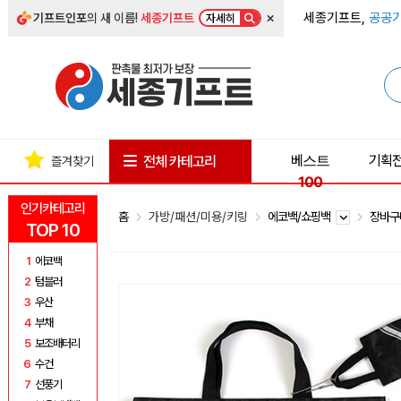
×
세종기프트,
공공기
기프트인포
의 새 이름!
세종기프트
자세히
베스트
기획
전체 카테고리
즐겨찾기
100
인기카테고리
홈
가방/패션/미용/키링
에코백/쇼핑백
장바구
TOP 10
1
에코백
2
텀블러
3
우산
4
부채
5
보조배터리
6
수건
7
선풍기